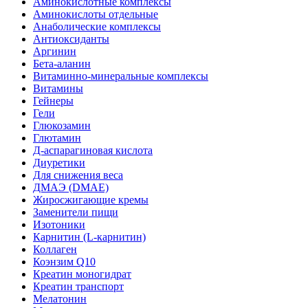
Аминокислотные комплексы
Аминокислоты отдельные
Анаболические комплексы
Антиоксиданты
Аргинин
Бета-аланин
Витаминно-минеральные комплексы
Витамины
Гейнеры
Гели
Глюкозамин
Глютамин
Д-аспарагиновая кислота
Диуретики
Для снижения веса
ДМАЭ (DMAE)
Жиросжигающие кремы
Заменители пищи
Изотоники
Карнитин (L-карнитин)
Коллаген
Коэнзим Q10
Креатин моногидрат
Креатин транспорт
Мелатонин