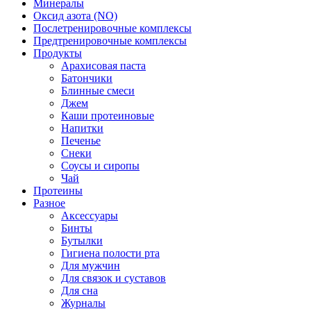
Минералы
Оксид азота (NO)
Послетренировочные комплексы
Предтренировочные комплексы
Продукты
Арахисовая паста
Батончики
Блинные смеси
Джем
Каши протеиновые
Напитки
Печенье
Снеки
Соусы и сиропы
Чай
Протеины
Разное
Аксессуары
Бинты
Бутылки
Гигиена полости рта
Для мужчин
Для связок и суставов
Для сна
Журналы