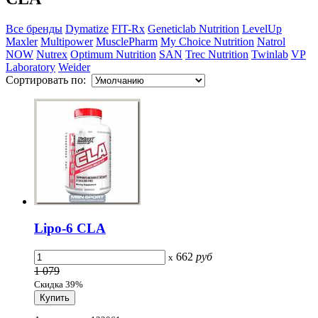
Все бренды
Dymatize
FIT-Rx
Geneticlab Nutrition
LevelUp
Maxler
Multipower
MusclePharm
My Choice Nutrition
Natrol
NOW
Nutrex
Optimum Nutrition
SAN
Trec Nutrition
Twinlab
VP
Laboratory
Weider
Сортировать по:
Lipo-6 CLA
662
руб
x
1 079
Скидка 39%