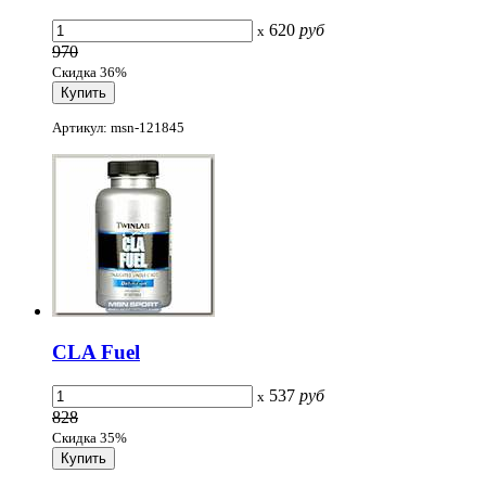
620
руб
x
970
Скидка 36%
Артикул: msn-121845
CLA Fuel
537
руб
x
828
Скидка 35%