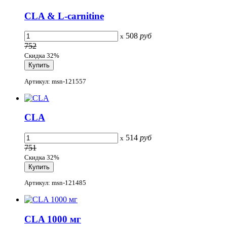
CLA & L-carnitine
508
руб
x
752
Скидка 32%
Артикул: msn-121557
CLA
514
руб
x
751
Скидка 32%
Артикул: msn-121485
CLA 1000 мг