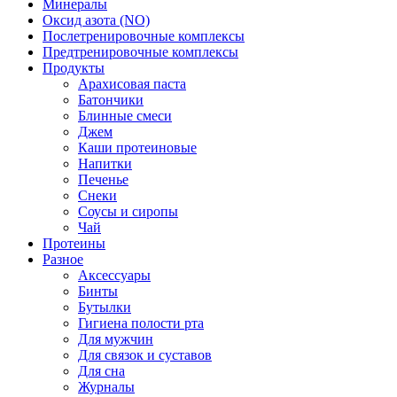
Минералы
Оксид азота (NO)
Послетренировочные комплексы
Предтренировочные комплексы
Продукты
Арахисовая паста
Батончики
Блинные смеси
Джем
Каши протеиновые
Напитки
Печенье
Снеки
Соусы и сиропы
Чай
Протеины
Разное
Аксессуары
Бинты
Бутылки
Гигиена полости рта
Для мужчин
Для связок и суставов
Для сна
Журналы