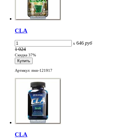
CLA
646
руб
x
1 024
Скидка 37%
Артикул: msn-121917
CLA