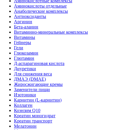
Аминокислотные комплексы
Аминокислоты отдельные
Анаболические комплексы
Антиоксиданты
Аргинин
Бета-аланин
Витаминно-минеральные комплексы
Витамины
Гейнеры
Гели
Глюкозамин
Глютамин
Д-аспарагиновая кислота
Диуретики
Для снижения веса
ДМАЭ (DMAE)
Жиросжигающие кремы
Заменители пищи
Изотоники
Карнитин (L-карнитин)
Коллаген
Коэнзим Q10
Креатин моногидрат
Креатин транспорт
Мелатонин