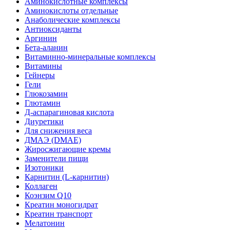
Аминокислотные комплексы
Аминокислоты отдельные
Анаболические комплексы
Антиоксиданты
Аргинин
Бета-аланин
Витаминно-минеральные комплексы
Витамины
Гейнеры
Гели
Глюкозамин
Глютамин
Д-аспарагиновая кислота
Диуретики
Для снижения веса
ДМАЭ (DMAE)
Жиросжигающие кремы
Заменители пищи
Изотоники
Карнитин (L-карнитин)
Коллаген
Коэнзим Q10
Креатин моногидрат
Креатин транспорт
Мелатонин