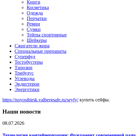
Книги
Косметика
Одежда
Перчатки
Ремни
Сумки
Тейпы спортивные
Шейкеры
Сжигатели жира
Специальные препараты
Суперфуд
Тестобустеры
Тирозин
Трибулус
Углеводы
Экдистерон
Энергетики
https://novosibirsk.valbergsafe.ru/seyfy/
купить сейфы.
Наши новости
08.07.2026
Технология контейнеризации: Фундамент современной раз