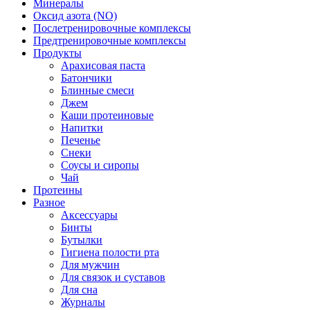
Минералы
Оксид азота (NO)
Послетренировочные комплексы
Предтренировочные комплексы
Продукты
Арахисовая паста
Батончики
Блинные смеси
Джем
Каши протеиновые
Напитки
Печенье
Снеки
Соусы и сиропы
Чай
Протеины
Разное
Аксессуары
Бинты
Бутылки
Гигиена полости рта
Для мужчин
Для связок и суставов
Для сна
Журналы