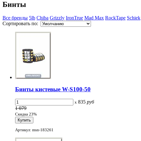
Бинты
Все бренды
5lb
Chiba
Grizzly
IronTrue
Mad Max
RockTape
Schiek
Сортировать по:
Бинты кистевые W-S100-50
835
руб
x
1 079
Скидка 23%
Артикул: msn-183261