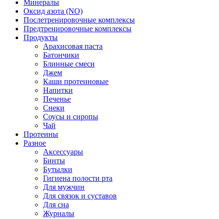
Минералы
Оксид азота (NO)
Послетренировочные комплексы
Предтренировочные комплексы
Продукты
Арахисовая паста
Батончики
Блинные смеси
Джем
Каши протеиновые
Напитки
Печенье
Снеки
Соусы и сиропы
Чай
Протеины
Разное
Аксессуары
Бинты
Бутылки
Гигиена полости рта
Для мужчин
Для связок и суставов
Для сна
Журналы