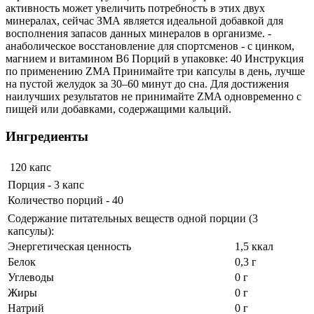
активность может увеличить потребность в этих двух
минералах, сейчас ЗМА является идеальной добавкой для
восполнения запасов данных минералов в организме. -
анаболическое восстановление для спортсменов - с цинком,
магнием и витамином B6 Порций в упаковке: 40 Инструкция
по применению ZMA Принимайте три капсулы в день, лучше
на пустой желудок за 30–60 минут до сна. Для достижения
наилучших результатов не принимайте ZMA одновременно с
пищей или добавками, содержащими кальций.
Ингредиенты
120 капс
Порция - 3 капс
Количество порций - 40
Содержание питательных веществ одной порции (3
капсулы):
Энергетическая ценность
1,5 ккал
Белок
0,3 г
Углеводы
0 г
Жиры
0 г
Натрий
0 г