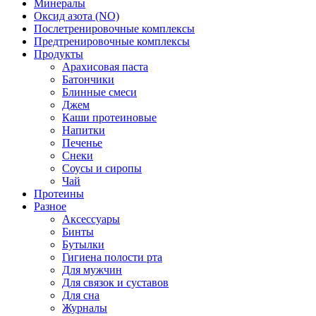
Минералы
Оксид азота (NO)
Послетренировочные комплексы
Предтренировочные комплексы
Продукты
Арахисовая паста
Батончики
Блинные смеси
Джем
Каши протеиновые
Напитки
Печенье
Снеки
Соусы и сиропы
Чай
Протеины
Разное
Аксессуары
Бинты
Бутылки
Гигиена полости рта
Для мужчин
Для связок и суставов
Для сна
Журналы