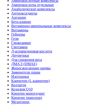
Аминокислотные комплексы
Аминокислоты отдельные
Анаболические комплексы
Антиоксиданты
Аргинин
Бета-аланин
Витаминно-минеральные комплексы
Витамины
Гейнеры
Гели
Глюкозамин
Глютамин
Д-аспарагиновая кислота
Диуретики
Для снижения веса
ДМАЭ (DMAE)
Жиросжигающие кремы
Заменители пищи
Изотоники
Карнитин (L-карнитин)
Коллаген
Коэнзим Q10
Креатин моногидрат
Креатин транспорт
Мелатонин