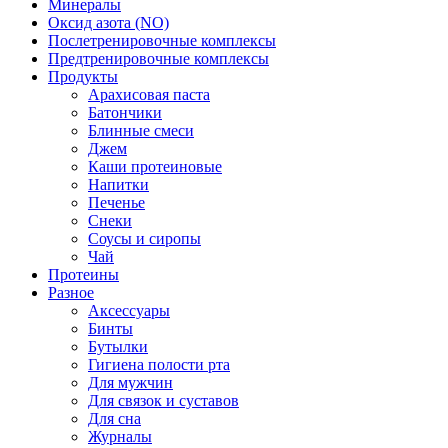
Минералы
Оксид азота (NO)
Послетренировочные комплексы
Предтренировочные комплексы
Продукты
Арахисовая паста
Батончики
Блинные смеси
Джем
Каши протеиновые
Напитки
Печенье
Снеки
Соусы и сиропы
Чай
Протеины
Разное
Аксессуары
Бинты
Бутылки
Гигиена полости рта
Для мужчин
Для связок и суставов
Для сна
Журналы