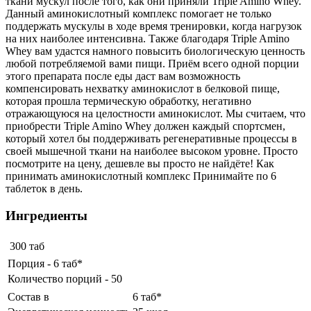
ткани мускул после того, как они приняли Triple Amino Whey.
Данный аминокислотный комплекс помогает не только
поддержать мускулы в ходе время тренировки, когда нагрузок
на них наиболее интенсивна. Также благодаря Triple Amino
Whey вам удастся намного повысить биологическую ценность
любой потребляемой вами пищи. Приём всего одной порции
этого препарата после еды даст вам возможность
компенсировать нехватку аминокислот в белковой пище,
которая прошла термическую обработку, негативно
отражающуюся на целостности аминокислот. Мы считаем, что
приобрести Triple Amino Whey должен каждый спортсмен,
который хотел бы поддерживать регенеративные процессы в
своей мышечной ткани на наиболее высоком уровне. Просто
посмотрите на цену, дешевле вы просто не найдёте! Как
принимать аминокислотный комплекс Принимайте по 6
таблеток в день.
Ингредиенты
300 таб
Порция - 6 таб*
Количество порций - 50
Состав в
6 таб*