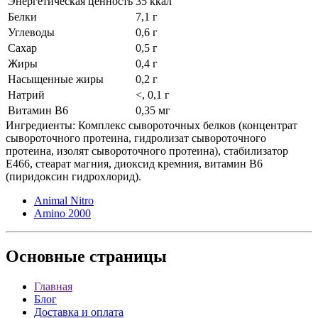
Энергетическая ценность
35 ккал
Белки
7,1 г
Углеводы
0,6 г
Сахар
0,5 г
Жиры
0,4 г
Насыщенные жиры
0,2 г
Натрий
<, 0,1 г
Витамин B6
0,35 мг
Ингредиенты: Комплекс сывороточных белков (концентрат
сывороточного протеина, гидролизат сывороточного
протеина, изолят сывороточного протеина), стабилизатор
Е466, стеарат магния, диоксид кремния, витамин В6
(пиридоксин гидрохлорид).
Animal Nitro
Amino 2000
Основные
страницы
Главная
Блог
Доставка и оплата