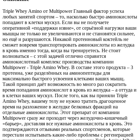
Triple Whey Amino от Multipower Главный фактор успеха
любых занятий спортом – то, насколько быстро аминокислоты
попадают в клетки мускул. Если вы не получаете
оперативной «поддержки извне», от серьёзной нагрузки ваши
мышцы не только не увеличиваются и не становятся сильнее,
но ещё и разрушаются. Никакой протеиновый коктейль не
сможет вовремя транспортировать аминокислоты из желудка
в кровь именно тогда, когда вы тренируетесь. Не стоит
волноваться – с этой задачей отлично справится
аминокислотный комплекс производства компании
Multipower - Triple Amino Whey. В составе этого продукта – 3
протеина, уже разделённых на аминопептиды для
максимально быстрого усвоения клетками ваших мышц.
Такой принцип даёт возможность во много раз сократить
время попадания аминокислот в кровь из желудка – а оттуда и
в клетки ваших мускул. После того, как вы приняли Triple
Amino Whey, вашему телу не нужно тратить драгоценное
время на разложение в желудке белковых фракций на
отдельные аминокислоты. Этот препарат от компании
Multipower сразу же проходит через желудочно-кишечный
«барьер», доставляя все нужные аминокислоты в кровь. Это
подтверждаются отзывами реальных спортсменов, которые
перестали испытывать какие-либо проблемы с регенерацией