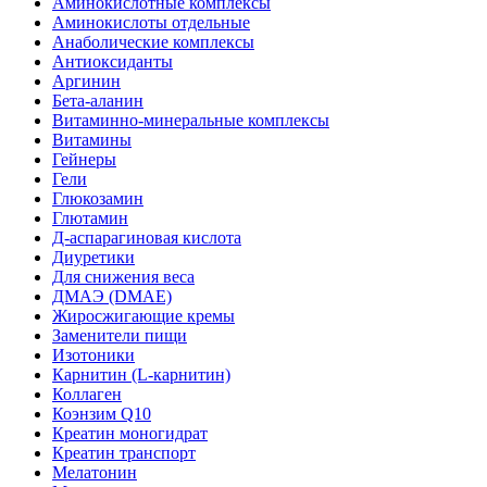
Аминокислотные комплексы
Аминокислоты отдельные
Анаболические комплексы
Антиоксиданты
Аргинин
Бета-аланин
Витаминно-минеральные комплексы
Витамины
Гейнеры
Гели
Глюкозамин
Глютамин
Д-аспарагиновая кислота
Диуретики
Для снижения веса
ДМАЭ (DMAE)
Жиросжигающие кремы
Заменители пищи
Изотоники
Карнитин (L-карнитин)
Коллаген
Коэнзим Q10
Креатин моногидрат
Креатин транспорт
Мелатонин