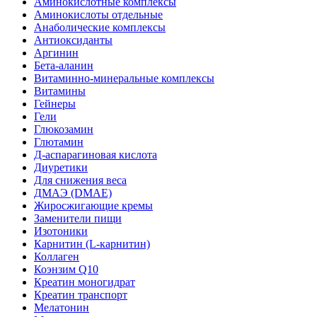
Аминокислотные комплексы
Аминокислоты отдельные
Анаболические комплексы
Антиоксиданты
Аргинин
Бета-аланин
Витаминно-минеральные комплексы
Витамины
Гейнеры
Гели
Глюкозамин
Глютамин
Д-аспарагиновая кислота
Диуретики
Для снижения веса
ДМАЭ (DMAE)
Жиросжигающие кремы
Заменители пищи
Изотоники
Карнитин (L-карнитин)
Коллаген
Коэнзим Q10
Креатин моногидрат
Креатин транспорт
Мелатонин