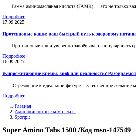
Гамма-аминомасляная кислота (ГАМК) — это не только ва
Подробнее
17.09.2025
Протеиновые каши: ваш быстрый путь к здоровому питан
Протеиновые каши уверенно завоёвывают популярность ср
Подробнее
16.09.2025
Жиросжигающие кремы: миф или реальность? Разбираемся
Стремление к идеальной фигуре – естественное желание м
Подробнее
Главная
Аминокислотные комплексы
Sportpit
Super Amino Tabs 1500 /Код msn-147549