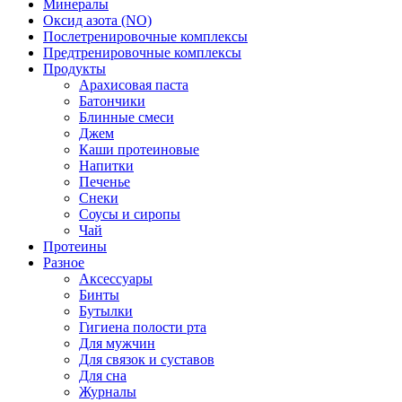
Минералы
Оксид азота (NO)
Послетренировочные комплексы
Предтренировочные комплексы
Продукты
Арахисовая паста
Батончики
Блинные смеси
Джем
Каши протеиновые
Напитки
Печенье
Снеки
Соусы и сиропы
Чай
Протеины
Разное
Аксессуары
Бинты
Бутылки
Гигиена полости рта
Для мужчин
Для связок и суставов
Для сна
Журналы