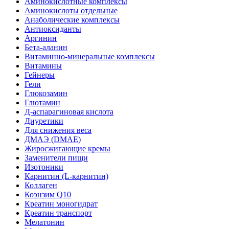
Аминокислотные комплексы
Аминокислоты отдельные
Анаболические комплексы
Антиоксиданты
Аргинин
Бета-аланин
Витаминно-минеральные комплексы
Витамины
Гейнеры
Гели
Глюкозамин
Глютамин
Д-аспарагиновая кислота
Диуретики
Для снижения веса
ДМАЭ (DMAE)
Жиросжигающие кремы
Заменители пищи
Изотоники
Карнитин (L-карнитин)
Коллаген
Коэнзим Q10
Креатин моногидрат
Креатин транспорт
Мелатонин