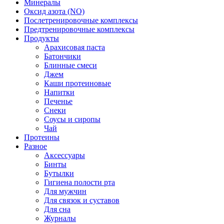
Минералы
Оксид азота (NO)
Послетренировочные комплексы
Предтренировочные комплексы
Продукты
Арахисовая паста
Батончики
Блинные смеси
Джем
Каши протеиновые
Напитки
Печенье
Снеки
Соусы и сиропы
Чай
Протеины
Разное
Аксессуары
Бинты
Бутылки
Гигиена полости рта
Для мужчин
Для связок и суставов
Для сна
Журналы