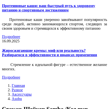
Протеиновые каши: ваш быстрый путь к здоровому
питанию и спортивным достижениям
Протеиновые каши уверенно завоёвывают популярность
среди людей, активно занимающихся спортом, следящих за
своим здоровьем и стремящихся к эффективному питанию
Подробнее
16.09.2025
Жиросжигающие кремы: миф или реальность?
Разбираемся в эффективности и нюансах применения
Стремление к идеальной фигуре – естественное желание
многих.
Подробнее
Главная
Разное
Аксессуары
Asobu
Стакан-Шейкер Samba /Код msn-