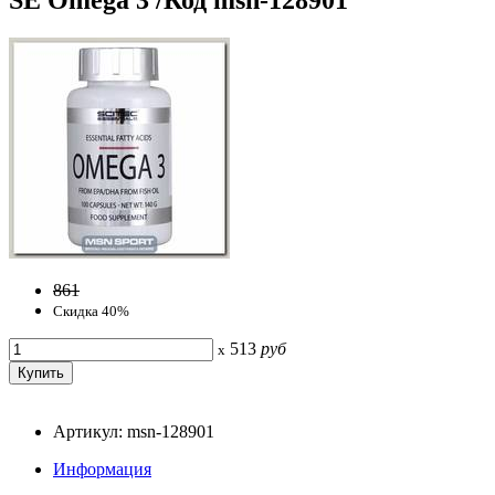
861
Скидка 40%
513
руб
x
Артикул: msn-128901
Информация