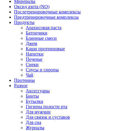
Минералы
Оксид азота (NO)
Послетренировочные комплексы
Предтренировочные комплексы
Продукты
Арахисовая паста
Батончики
Блинные смеси
Джем
Каши протеиновые
Напитки
Печенье
Снеки
Соусы и сиропы
Чай
Протеины
Разное
Аксессуары
Бинты
Бутылки
Гигиена полости рта
Для мужчин
Для связок и суставов
Для сна
Журналы