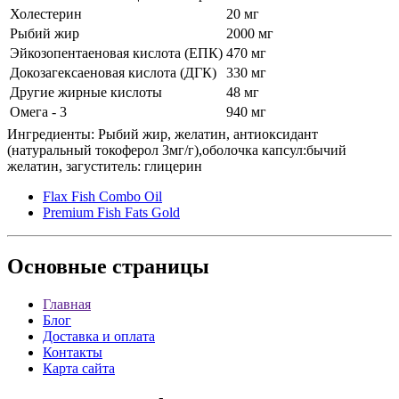
Холестерин
20 мг
Рыбий жир
2000 мг
Эйкозопентаеновая кислота (ЕПК)
470 мг
Докозагексаеновая кислота (ДГК)
330 мг
Другие жирные кислоты
48 мг
Омега - 3
940 мг
Ингредиенты: Рыбий жир, желатин, антиоксидант
(натуральный токоферол 3мг/г),оболочка капсул:бычий
желатин, загуститель: глицерин
Flax Fish Combo Oil
Premium Fish Fats Gold
Основные
страницы
Главная
Блог
Доставка и оплата
Контакты
Карта сайта