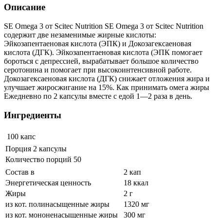
Описание
SE Omega 3 от Scitec Nutrition SE Omega 3 от Scitec Nutrition
содержит две незаменимые жирные кислоты:
Эйкозапентаеновая кислота (ЭПК) и Докозагексаеновая
кислота (ДГК). Эйкозапентаеновая кислота (ЭПК помогает
бороться с депрессией, вырабатывает большое количество
серотонина и помогает при высокоинтенсивной работе.
Докозагексаеновая кислота (ДГК) снижает отложения жира и
улучшает жиросжигание на 15%. Как принимать омега жиры
Ежедневно по 2 капсулы вместе с едой 1—2 раза в день.
Ингредиенты
100 капс
Порция 2 капсулы
Количество порций 50
Состав в
2 кап
Энергетическая ценность
18 ккал
Жиры
2 г
из кот. полинасыщенные жиры
1320 мг
из кот. мононенасыщенные жиры
300 мг