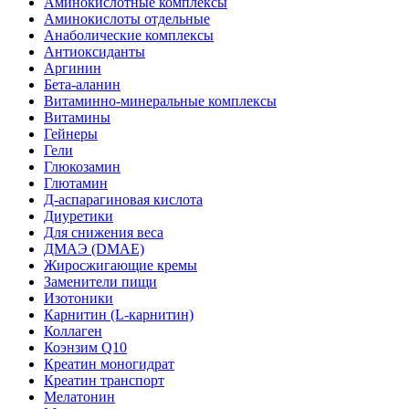
Аминокислотные комплексы
Аминокислоты отдельные
Анаболические комплексы
Антиоксиданты
Аргинин
Бета-аланин
Витаминно-минеральные комплексы
Витамины
Гейнеры
Гели
Глюкозамин
Глютамин
Д-аспарагиновая кислота
Диуретики
Для снижения веса
ДМАЭ (DMAE)
Жиросжигающие кремы
Заменители пищи
Изотоники
Карнитин (L-карнитин)
Коллаген
Коэнзим Q10
Креатин моногидрат
Креатин транспорт
Мелатонин