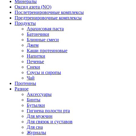
Минералы
Оксид азота (NO)
Послетренировочные комплексы
Предтренировочные комплексы
Продукты
Арахисовая паста
Батончики
Блинные смеси
Джем
Каши протеиновые
Напитки
Печенье
Снеки
Соусы и сиропы
Чай
Протеины
Разное
Аксессуары
Бинты
Бутылки
Гигиена полости рта
Для мужчин
Для связок и суставов
Для сна
Журналы