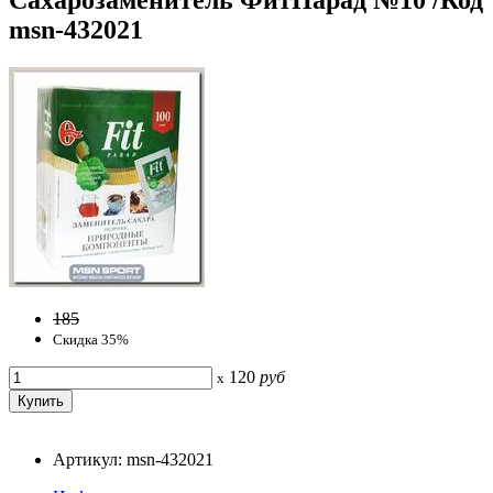
msn-432021
185
Скидка 35%
120
руб
x
Артикул: msn-432021