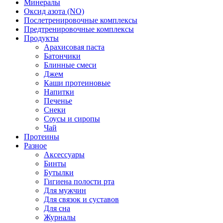
Минералы
Оксид азота (NO)
Послетренировочные комплексы
Предтренировочные комплексы
Продукты
Арахисовая паста
Батончики
Блинные смеси
Джем
Каши протеиновые
Напитки
Печенье
Снеки
Соусы и сиропы
Чай
Протеины
Разное
Аксессуары
Бинты
Бутылки
Гигиена полости рта
Для мужчин
Для связок и суставов
Для сна
Журналы