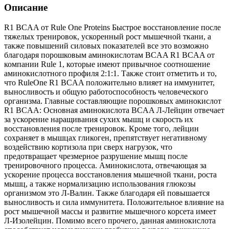
Описание
R1 BCAA от Rule One Proteins Быстрое восстановление после
тяжелых тренировок, ускоренный рост мышечной ткани, а
также повышений силовых показателей все это возможно
благодаря порошковым аминокислотам BCAA R1 BCAA от
компании Rule 1, которые имеют привычное соотношение
аминокислотного профиля 2:1:1. Также стоит отметить и то,
что RuleOne R1 BCAA положительно влияет на иммунитет,
выносливость и общую работоспособность человеческого
организма. Главные составляющие порошковых аминокислот
R1 BCAA: Основная аминокислота BCAA Л-Лейцин отвечает
за ускорение наращивания сухих мышц и скорость их
восстановления после тренировок. Кроме того, лейцин
сохраняет в мышцах гликоген, препятствует негативному
воздействию кортизола при сверх нагрузок, что
предотвращает чрезмерное разрушение мышц после
тренировочного процесса. Аминокислота, отвечающая за
ускорение процесса восстановления мышечной ткани, роста
мышц, а также нормализацию использования глюкозы
организмом это Л-Валин. Также благодаря ей повышается
выносливость и сила иммунитета. Положительное влияние на
рост мышечной массы и развитие мышечного корсета имеет
Л-Изолейцин. Помимо всего прочего, данная аминокислота