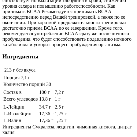
способствует нормализации глобулина в крови, снижению
уровня сахара и повышению работоспособности. Как
принимать BCAA Рекомендуется принимать ВСАА
непосредственно перед Вашей тренировкой, а также по ее
окончании. При короткой продолжительности тренировки
достаточно приема ВСАА по ее завершении. Кроме того,
рекомендуется употребление ВСАА сразу же после ночного
пробуждения, что будет способствовать подавлению ночного
катаболизма и ускорит процесс пробуждения организма.
Ингредиенты
213 г
без вкуса
Порция 7,1 г
Количество порций 30
Состав в
100 г
7,2 г
Всего углеводов
13,8 г
1 г
L-Лейцин
34,7 г
2,5 г
L-Изолейцин
17,36 г
1,25 г
L-Валин
17,36 г
1,25 г
Ингредиенты Cукралоза, лецитин, лимонная кислота, цитрат
калия.