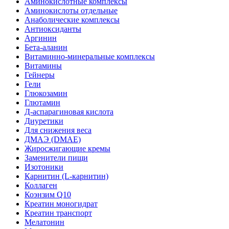
Аминокислотные комплексы
Аминокислоты отдельные
Анаболические комплексы
Антиоксиданты
Аргинин
Бета-аланин
Витаминно-минеральные комплексы
Витамины
Гейнеры
Гели
Глюкозамин
Глютамин
Д-аспарагиновая кислота
Диуретики
Для снижения веса
ДМАЭ (DMAE)
Жиросжигающие кремы
Заменители пищи
Изотоники
Карнитин (L-карнитин)
Коллаген
Коэнзим Q10
Креатин моногидрат
Креатин транспорт
Мелатонин