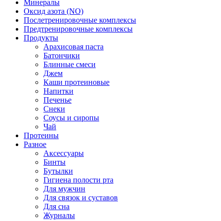
Минералы
Оксид азота (NO)
Послетренировочные комплексы
Предтренировочные комплексы
Продукты
Арахисовая паста
Батончики
Блинные смеси
Джем
Каши протеиновые
Напитки
Печенье
Снеки
Соусы и сиропы
Чай
Протеины
Разное
Аксессуары
Бинты
Бутылки
Гигиена полости рта
Для мужчин
Для связок и суставов
Для сна
Журналы