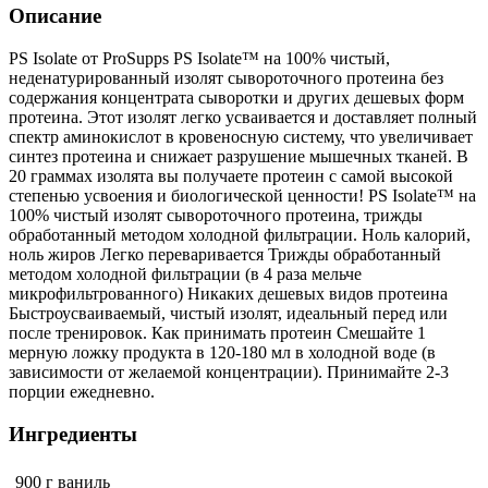
Описание
PS Isolate от ProSupps PS Isolate™ на 100% чистый,
неденатурированный изолят сывороточного протеина без
содержания концентрата сыворотки и других дешевых форм
протеина. Этот изолят легко усваивается и доставляет полный
спектр аминокислот в кровеносную систему, что увеличивает
синтез протеина и снижает разрушение мышечных тканей. В
20 граммах изолята вы получаете протеин с самой высокой
степенью усвоения и биологической ценности! PS Isolate™ на
100% чистый изолят сывороточного протеина, трижды
обработанный методом холодной фильтрации. Ноль калорий,
ноль жиров Легко переваривается Трижды обработанный
методом холодной фильтрации (в 4 раза мельче
микрофильтрованного) Никаких дешевых видов протеина
Быстроусваиваемый, чистый изолят, идеальный перед или
после тренировок. Как принимать протеин Смешайте 1
мерную ложку продукта в 120-180 мл в холодной воде (в
зависимости от желаемой концентрации). Принимайте 2-3
порции ежедневно.
Ингредиенты
900 г
ваниль