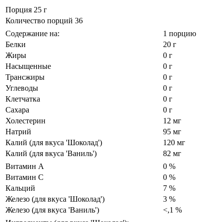
Порция 25 г
Количество порций 36
Содержание на:
1 порцию
Белки
20 г
Жиры
0 г
Насыщенные
0 г
Трансжиры
0 г
Углеводы
0 г
Клетчатка
0 г
Сахара
0 г
Холестерин
12 мг
Натрий
95 мг
Калий (для вкуса 'Шоколад')
120 мг
Калий (для вкуса 'Ваниль')
82 мг
Витамин А
0 %
Витамин С
0 %
Кальций
7 %
Железо (для вкуса 'Шоколад')
3 %
Железо (для вкуса 'Ваниль')
<,1 %