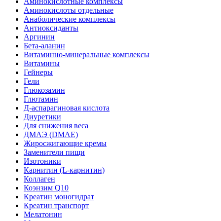
Аминокислотные комплексы
Аминокислоты отдельные
Анаболические комплексы
Антиоксиданты
Аргинин
Бета-аланин
Витаминно-минеральные комплексы
Витамины
Гейнеры
Гели
Глюкозамин
Глютамин
Д-аспарагиновая кислота
Диуретики
Для снижения веса
ДМАЭ (DMAE)
Жиросжигающие кремы
Заменители пищи
Изотоники
Карнитин (L-карнитин)
Коллаген
Коэнзим Q10
Креатин моногидрат
Креатин транспорт
Мелатонин