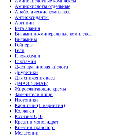
Аминокислотные комплексы
Аминокислоты отдельные
Анаболические комплексы
Антиоксиданты
Аргинин
Бета-аланин
Витаминно-минеральные комплексы
Витамины
Гейнеры
Гели
Глюкозамин
Глютамин
Д-аспарагиновая кислота
Диуретики
Для снижения веса
ДМАЭ (DMAE)
Жиросжигающие кремы
Заменители пищи
Изотоники
Карнитин (L-карнитин)
Коллаген
Коэнзим Q10
Креатин моногидрат
Креатин транспорт
Мелатонин