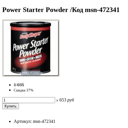
Power Starter Powder /Код msn-472341
1 035
Скидка 37%
653
руб
x
Артикул: msn-472341