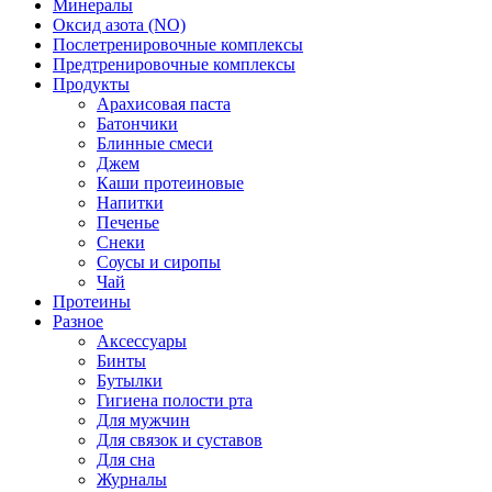
Минералы
Оксид азота (NO)
Послетренировочные комплексы
Предтренировочные комплексы
Продукты
Арахисовая паста
Батончики
Блинные смеси
Джем
Каши протеиновые
Напитки
Печенье
Снеки
Соусы и сиропы
Чай
Протеины
Разное
Аксессуары
Бинты
Бутылки
Гигиена полости рта
Для мужчин
Для связок и суставов
Для сна
Журналы