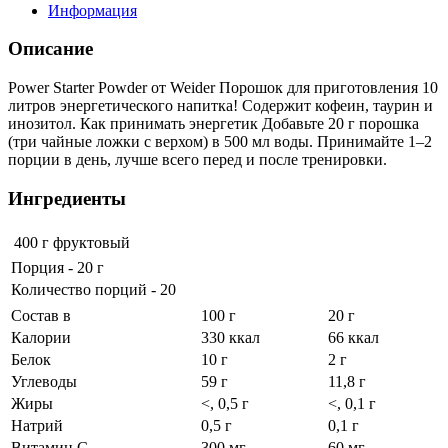
Информация
Описание
Power Starter Powder от Weider Порошок для приготовления 10
литров энергетического напитка! Содержит кофеин, таурин и
инозитол. Как принимать энергетик Добавьте 20 г порошка
(три чайные ложки с верхом) в 500 мл воды. Принимайте 1–2
порции в день, лучше всего перед и после тренировки.
Ингредиенты
400 г
фруктовый
Порция - 20 г
Количество порций - 20
Состав в
100 г
20 г
Калории
330 ккал
66 ккал
Белок
10 г
2 г
Углеводы
59 г
11,8 г
Жиры
<, 0,5 г
<, 0,1 г
Натрий
0,5 г
0,1 г
Витамин С
300 мг
60 мг