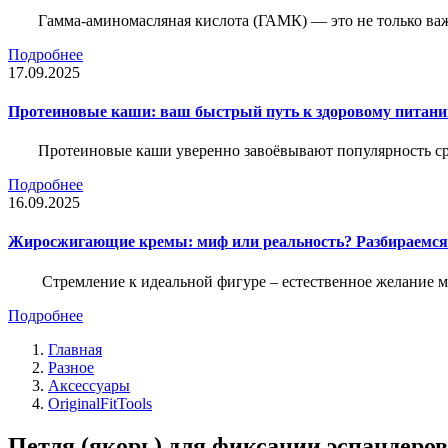
Гамма-аминомасляная кислота (ГАМК) — это не только ва
Подробнее
17.09.2025
Протеиновые каши: ваш быстрый путь к здоровому питан
Протеиновые каши уверенно завоёвывают популярность ср
Подробнее
16.09.2025
Жиросжигающие кремы: миф или реальность? Разбираемся
Стремление к идеальной фигуре – естественное желание м
Подробнее
Главная
Разное
Аксессуары
OriginalFitTools
Петля (якорь) для фиксации эспандеров