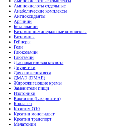
Аминокислотные комплексы
Аминокислоты отдельные
Анаболические комплексы
Антиоксиданты
Аргинин
Бета-аланин
Витаминно-минеральные комплексы
Витамины
Гейнеры
Гели
Глюкозамин
Глютамин
Д-аспарагиновая кислота
Диуретики
Для снижения веса
ДМАЭ (DMAE)
Жиросжигающие кремы
Заменители пищи
Изотоники
Карнитин (L-карнитин)
Коллаген
Коэнзим Q10
Креатин моногидрат
Креатин транспорт
Мелатонин