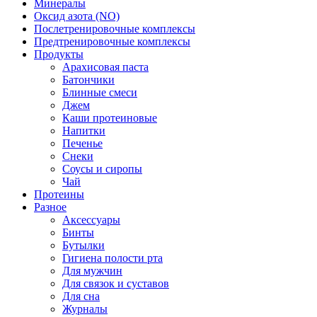
Минералы
Оксид азота (NO)
Послетренировочные комплексы
Предтренировочные комплексы
Продукты
Арахисовая паста
Батончики
Блинные смеси
Джем
Каши протеиновые
Напитки
Печенье
Снеки
Соусы и сиропы
Чай
Протеины
Разное
Аксессуары
Бинты
Бутылки
Гигиена полости рта
Для мужчин
Для связок и суставов
Для сна
Журналы