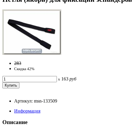
283
Скидка 42%
163
руб
x
Артикул: msn-133509
Информация
Описание