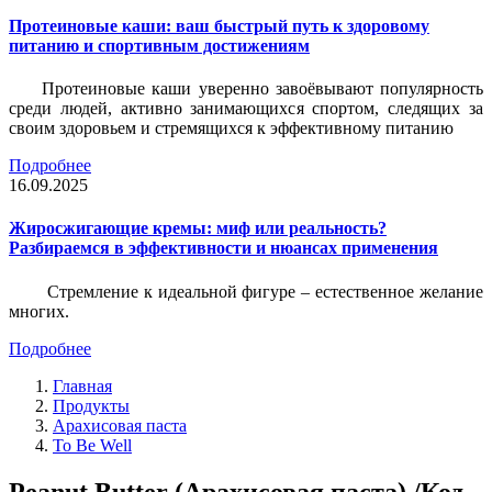
Протеиновые каши: ваш быстрый путь к здоровому
питанию и спортивным достижениям
Протеиновые каши уверенно завоёвывают популярность
среди людей, активно занимающихся спортом, следящих за
своим здоровьем и стремящихся к эффективному питанию
Подробнее
16.09.2025
Жиросжигающие кремы: миф или реальность?
Разбираемся в эффективности и нюансах применения
Стремление к идеальной фигуре – естественное желание
многих.
Подробнее
Главная
Продукты
Арахисовая паста
To Be Well
Peanut Butter (Арахисовая паста) /Код