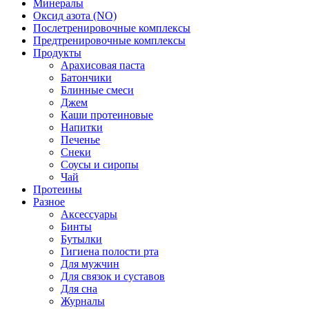
Минералы
Оксид азота (NO)
Послетренировочные комплексы
Предтренировочные комплексы
Продукты
Арахисовая паста
Батончики
Блинные смеси
Джем
Каши протеиновые
Напитки
Печенье
Снеки
Соусы и сиропы
Чай
Протеины
Разное
Аксессуары
Бинты
Бутылки
Гигиена полости рта
Для мужчин
Для связок и суставов
Для сна
Журналы