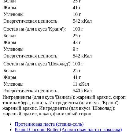
Белки
25 г
Жиры
41 г
Углеводы
10 г
Энергетическая ценность
542 кКал
Состав на (для вкуса 'Кранч'):
100 г
Белки
25 г
Жиры
43 г
Углеводы
9 г
Энергетическая ценность
542 кКал
Состав на (для вкуса 'Шоколад'):
100 г
Белки
25 г
Жиры
41 г
Углеводы
11 кКал
Энергетическая ценность
540 кКал
Ингредиенты (для вкуса 'Ваниль'): жареный арахис, сироп
топинамбура, ваниль. Ингредиенты (для вкуса 'Кранч'):
жареный арахис. Ингредиенты (для вкуса 'Шоколад'):
жареный арахис, какао, финиковый сироп.
Протеиновая паста (стевия-соль)
Peanut Сoconut Butter (Арахисовая паста с кокосом)