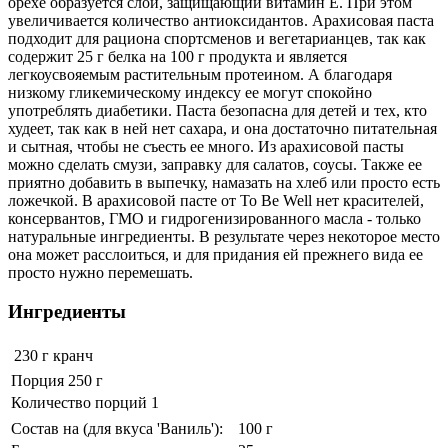
орехе образуется слой, защищающий витамин Е. При этом
увеличивается количество антиоксидантов. Арахисовая паста
подходит для рациона спортсменов и вегетарианцев, так как
содержит 25 г белка на 100 г продукта и является
легкоусвояемым растительным протеином. А благодаря
низкому гликемическому индексу ее могут спокойно
употреблять диабетики. Паста безопасна для детей и тех, кто
худеет, так как в ней нет сахара, и она достаточно питательная
и сытная, чтобы не съесть ее много. Из арахисовой пасты
можно сделать смузи, заправку для салатов, соусы. Также ее
приятно добавить в выпечку, намазать на хлеб или просто есть
ложечкой. В арахисовой пасте от To Be Well нет красителей,
консервантов, ГМО и гидрогенизированного масла - только
натуральные ингредиенты. В результате через некоторое место
она может расслоиться, и для придания ей прежнего вида ее
просто нужно перемешать.
Ингредиенты
230 г
кранч
Порция 250 г
Количество порций 1
Состав на (для вкуса 'Ваниль'):
100 г