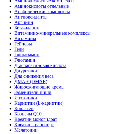
Аминокислотные комплексы
Аминокислоты отдельные
Анаболические комплексы
Антиоксиданты
Аргинин
Бета-аланин
Витаминно-минеральные комплексы
Витамины
Гейнеры
Гели
Глюкозамин
Глютамин
Д-аспарагиновая кислота
Диуретики
Для снижения веса
ДМАЭ (DMAE)
Жиросжигающие кремы
Заменители пищи
Изотоники
Карнитин (L-карнитин)
Коллаген
Коэнзим Q10
Креатин моногидрат
Креатин транспорт
Мелатонин