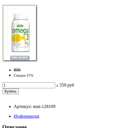
806
Скидка 31%
559
руб
x
Артикул: msn-128109
Информация
Описание