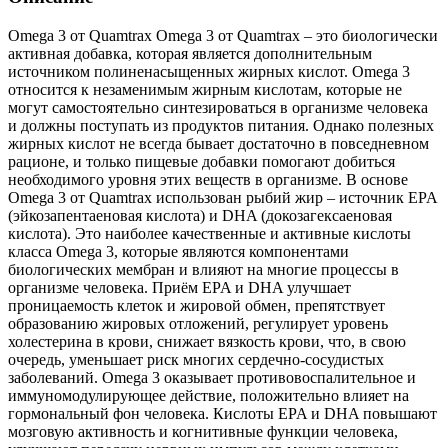
Omega 3 от Quamtrax Omega 3 от Quamtrax – это биологически
активная добавка, которая является дополнительным
источником полиненасыщенных жирных кислот. Omega 3
относится к незаменимым жирным кислотам, которые не
могут самостоятельно синтезироваться в организме человека
и должны поступать из продуктов питания. Однако полезных
жирных кислот не всегда бывает достаточно в повседневном
рационе, и только пищевые добавки помогают добиться
необходимого уровня этих веществ в организме. В основе
Omega 3 от Quamtrax использован рыбий жир – источник EPA
(эйкозапентаеновая кислота) и DHA (докозагексаеновая
кислота). Это наиболее качественные и активные кислоты
класса Omega 3, которые являются компонентами
биологических мембран и влияют на многие процессы в
организме человека. Приём EPA и DHA улучшает
проницаемость клеток и жировой обмен, препятствует
образованию жировых отложений, регулирует уровень
холестерина в крови, снижает вязкость крови, что, в свою
очередь, уменьшает риск многих сердечно-сосудистых
заболеваний. Omega 3 оказывает противовоспалительное и
иммуномодулирующее действие, положительно влияет на
гормональный фон человека. Кислоты EPA и DHA повышают
мозговую активность и когнитивные функции человека,