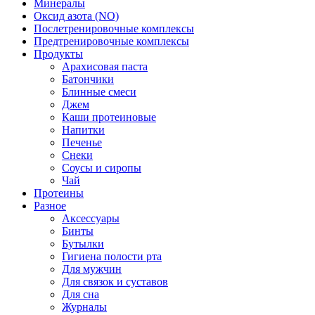
Минералы
Оксид азота (NO)
Послетренировочные комплексы
Предтренировочные комплексы
Продукты
Арахисовая паста
Батончики
Блинные смеси
Джем
Каши протеиновые
Напитки
Печенье
Снеки
Соусы и сиропы
Чай
Протеины
Разное
Аксессуары
Бинты
Бутылки
Гигиена полости рта
Для мужчин
Для связок и суставов
Для сна
Журналы