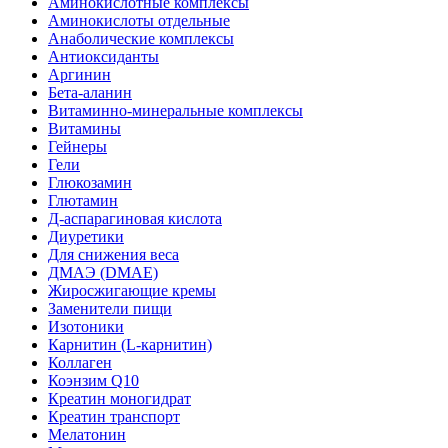
Аминокислотные комплексы
Аминокислоты отдельные
Анаболические комплексы
Антиоксиданты
Аргинин
Бета-аланин
Витаминно-минеральные комплексы
Витамины
Гейнеры
Гели
Глюкозамин
Глютамин
Д-аспарагиновая кислота
Диуретики
Для снижения веса
ДМАЭ (DMAE)
Жиросжигающие кремы
Заменители пищи
Изотоники
Карнитин (L-карнитин)
Коллаген
Коэнзим Q10
Креатин моногидрат
Креатин транспорт
Мелатонин