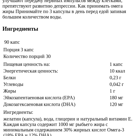
улучшают передачу нервных импульсов между клетками,
препятствуют развитию депрессии. Как принимать омега
жиры Принимайте по 3 капсулы в день перед едой запивая
большим количеством воды.
Ингредиенты
90 капс
Порция 3 капс
Количество порций 30
Пищевая ценность на:
1 капс
Энергетическая ценность:
10 ккал
Белки
0,23 г
Углеводы
0,042 г
Жиры
1 г
Эйкозапентаеновая кислота (EPA)
180 мг
Докозагексаеновая кислота (DHA)
120 мг
Ингредиенты:
желатин (капсула), вода, глицерин и натуральный витамин E.
Каждая капсула содержит 1000 мг рыбьего жира с
минимальным содержанием 30% жирных кислот Омега-3
(18% EPA и 12% DHA).