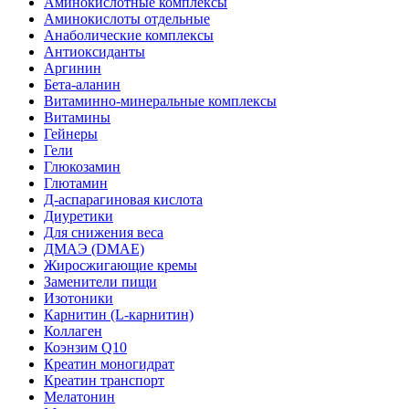
Аминокислотные комплексы
Аминокислоты отдельные
Анаболические комплексы
Антиоксиданты
Аргинин
Бета-аланин
Витаминно-минеральные комплексы
Витамины
Гейнеры
Гели
Глюкозамин
Глютамин
Д-аспарагиновая кислота
Диуретики
Для снижения веса
ДМАЭ (DMAE)
Жиросжигающие кремы
Заменители пищи
Изотоники
Карнитин (L-карнитин)
Коллаген
Коэнзим Q10
Креатин моногидрат
Креатин транспорт
Мелатонин