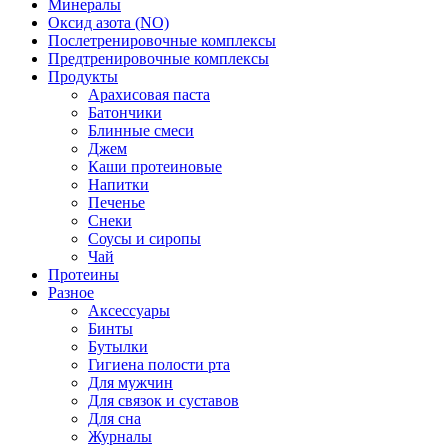
Минералы
Оксид азота (NO)
Послетренировочные комплексы
Предтренировочные комплексы
Продукты
Арахисовая паста
Батончики
Блинные смеси
Джем
Каши протеиновые
Напитки
Печенье
Снеки
Соусы и сиропы
Чай
Протеины
Разное
Аксессуары
Бинты
Бутылки
Гигиена полости рта
Для мужчин
Для связок и суставов
Для сна
Журналы