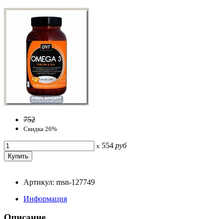
752
Скидка 26%
554
руб
x
Артикул: msn-127749
Информация
Описание