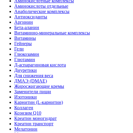
Аминокислотные комплексы
Аминокислоты отдельные
Анаболические комплексы
Антиоксиданты
Аргинин
Бета-аланин
Витаминно-минеральные комплексы
Витамины
Гейнеры
Гели
Глюкозамин
Глютамин
Д-аспарагиновая кислота
Диуретики
Для снижения веса
ДМАЭ (DMAE)
Жиросжигающие кремы
Заменители пищи
Изотоники
Карнитин (L-карнитин)
Коллаген
Коэнзим Q10
Креатин моногидрат
Креатин транспорт
Мелатонин