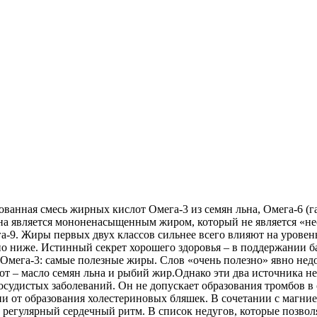
ованная смесь жирных кислот Омега-3 из семян льна, Омега-6 (г
на является мононенасыщенным жиром, который не является «нео
га-9. Жиры первых двух классов сильнее всего влияют на урове
но ниже. Истинный секрет хорошего здоровья – в поддержании ба
 Омега-3: самые полезные жиры. Слов «очень полезно» явно нед
от – масло семян льна и рыбий жир.Однако эти два источника 
удистых заболеваний. Он не допускает образования тромбов в 
и от образования холестериновых бляшек. В сочетании с магние
 регулярный сердечный ритм. В список недугов, которые позвол