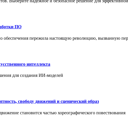
ов. Выберите надежное и безопасное решение для эффективной 
работки ПО
ого обеспечения пережила настоящую революцию, вызванную пе
усственного интеллекта
шения для создания ИИ-моделей
нтность, свободу движений и сценический образ
 движение становится частью хореографического повествования