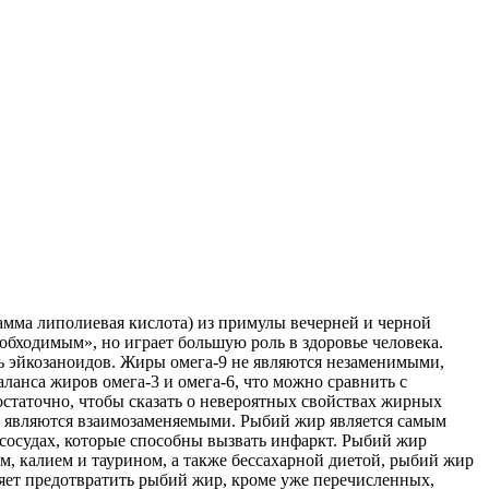
амма липолиевая кислота) из примулы вечерней и черной
бходимым», но играет большую роль в здоровье человека.
нь эйкозаноидов. Жиры омега-9 не являются незаменимыми,
ланса жиров омега-3 и омега-6, что можно сравнить с
остаточно, чтобы сказать о невероятных свойствах жирных
не являются взаимозаменяемыми. Рыбий жир является самым
сосудах, которые способны вызвать инфаркт. Рыбий жир
м, калием и таурином, а также бессахарной диетой, рыбий жир
яет предотвратить рыбий жир, кроме уже перечисленных,