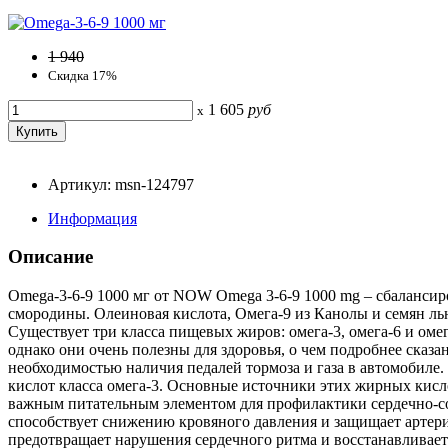
1 940
Скидка 17%
1 605
руб
x
Артикул: msn-124797
Информация
Описание
Omega-3-6-9 1000 мг от NOW Omega 3-6-9 1000 mg – сбалансир
смородины. Олеиновая кислота, Омега-9 из Канолы и семян ль
Существует три класса пищевых жиров: омега-3, омега-6 и оме
однако они очень полезны для здоровья, о чем подробнее сказа
необходимостью наличия педалей тормоза и газа в автомобиле.
кислот класса омега-3. Основные источники этих жирных кисл
важным питательным элементом для профилактики сердечно-сос
способствует снижению кровяного давления и защищает артери
предотвращает нарушения сердечного ритма и восстанавливает