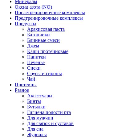
Минералы
Оксид азота (NO)
Послетренировочные комплексы
Предтренировочные комплексы
Продукты
Арахисовая паста
Батончики
Блинные смеси
Джем
Каши протеиновые
Напитки
Печенье
Снеки
Соусы и сиропы
Чай
Протеины
Разное
Аксессуары
Бинты
Бутылки
Гигиена полости рта
Для мужчин
Для связок и суставов
Для сна
Журналы