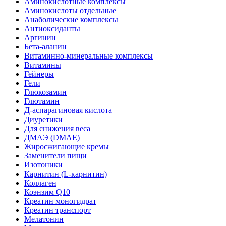
Аминокислотные комплексы
Аминокислоты отдельные
Анаболические комплексы
Антиоксиданты
Аргинин
Бета-аланин
Витаминно-минеральные комплексы
Витамины
Гейнеры
Гели
Глюкозамин
Глютамин
Д-аспарагиновая кислота
Диуретики
Для снижения веса
ДМАЭ (DMAE)
Жиросжигающие кремы
Заменители пищи
Изотоники
Карнитин (L-карнитин)
Коллаген
Коэнзим Q10
Креатин моногидрат
Креатин транспорт
Мелатонин