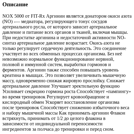
Описание
NOX 5000 от FIT-Rx Аргинин является донатором окиси азота
(NO) -— медиатора, регулирующего тонус сосудов
артериального русла, от которого зависит артериальное
давление и питание всех органов и тканей, включая мышцы.
При недостатке аргинина и недостаточной активности NO-
синтаз артериальное давление возрастает. Окись азота не
только регулирует сердечную деятельность. Это соединение
участвует во всех обменных процессах организма. Без неё
невозможно нормальное функционирование нервной,
половой и иммунной систем, выработки гормонов и
ферментов. Аргинин также способен повышать уровень
креатина в мышцах. Это позволяет увеличивать мышечную
массу, одновременно снижая жировую прослойку. Снижает
артериальное давление Улучшает эректильную функцию
Усиливает секрецию гормона роста Способствует «пампингу»
во время тренировок Регулирует кровообращение и
кислородный обмен Ускоряет восстановление организма
после тренировок Способствует снижению избыточного веса
и набору мышечной массы Как принимать аргинин Флакон
встряхнуть, принимать от 1/2 до целого флакона в
зависимости от индивидуальной переносимости
ингредиентов за полчаса до тренировки и перед сном.