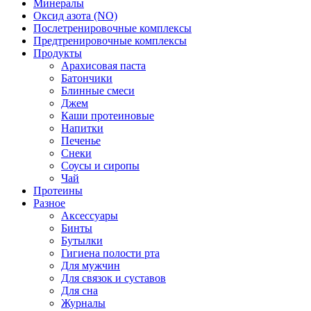
Минералы
Оксид азота (NO)
Послетренировочные комплексы
Предтренировочные комплексы
Продукты
Арахисовая паста
Батончики
Блинные смеси
Джем
Каши протеиновые
Напитки
Печенье
Снеки
Соусы и сиропы
Чай
Протеины
Разное
Аксессуары
Бинты
Бутылки
Гигиена полости рта
Для мужчин
Для связок и суставов
Для сна
Журналы