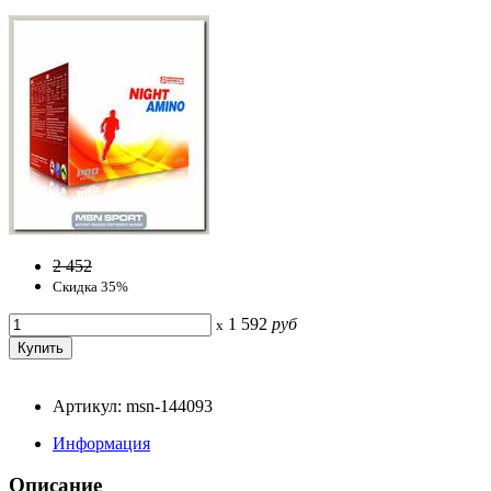
2 452
Скидка 35%
1 592
руб
x
Артикул: msn-144093
Информация
Описание