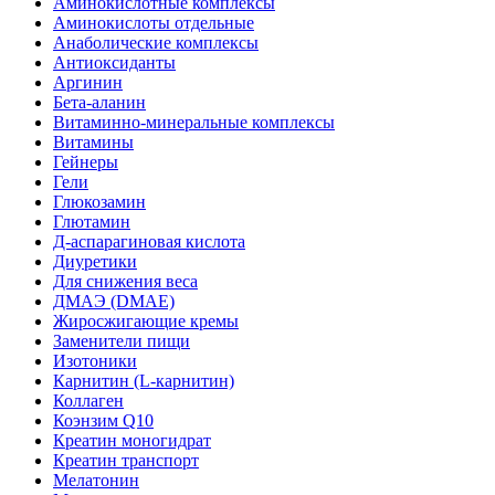
Аминокислотные комплексы
Аминокислоты отдельные
Анаболические комплексы
Антиоксиданты
Аргинин
Бета-аланин
Витаминно-минеральные комплексы
Витамины
Гейнеры
Гели
Глюкозамин
Глютамин
Д-аспарагиновая кислота
Диуретики
Для снижения веса
ДМАЭ (DMAE)
Жиросжигающие кремы
Заменители пищи
Изотоники
Карнитин (L-карнитин)
Коллаген
Коэнзим Q10
Креатин моногидрат
Креатин транспорт
Мелатонин