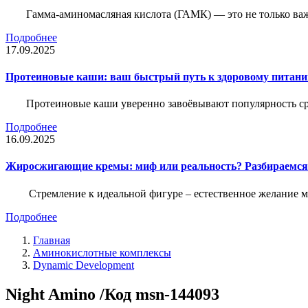
Гамма-аминомасляная кислота (ГАМК) — это не только ва
Подробнее
17.09.2025
Протеиновые каши: ваш быстрый путь к здоровому питан
Протеиновые каши уверенно завоёвывают популярность ср
Подробнее
16.09.2025
Жиросжигающие кремы: миф или реальность? Разбираемся
Стремление к идеальной фигуре – естественное желание м
Подробнее
Главная
Аминокислотные комплексы
Dynamic Development
Night Amino /Код msn-144093