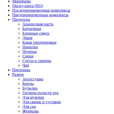
Минералы
Оксид азота (NO)
Послетренировочные комплексы
Предтренировочные комплексы
Продукты
Арахисовая паста
Батончики
Блинные смеси
Джем
Каши протеиновые
Напитки
Печенье
Снеки
Соусы и сиропы
Чай
Протеины
Разное
Аксессуары
Бинты
Бутылки
Гигиена полости рта
Для мужчин
Для связок и суставов
Для сна
Журналы