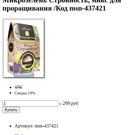
проращивания /Код msn-437421
370
Скидка 19%
299
руб
x
Артикул: msn-437421