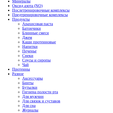
Минералы
Оксид азота (NO)
Послетренировочные комплексы
Предтренировочные комплексы
Продукты
Арахисовая паста
Батончики
Блинные смеси
Джем
Каши протеиновые
Напитки
Печенье
Снеки
Соусы и сиропы
Чай
Протеины
Разное
Аксессуары
Бинты
Бутылки
Гигиена полости рта
Для мужчин
Для связок и суставов
Для сна
Журналы