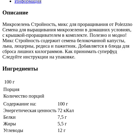
Информация
Описание
Микрозелень Стройность, микс для проращивания от Polezzno
Семена для выращивания микрозелени в домашних условиях,
с крышкой-проращивателем в комплекте. Полезно и модно!
Микс Стройность содержит семена белокочанной капусты,
льна, люцерны, редиса и пажитник. Добавляется в блюда для
сброса лишних килограммов. Как принимать суперфуд
Следуйте инструкции на упаковке.
Ингредиенты
100 г
Порция
Количество порций
Содержание на:
100 г
Энергетическая ценность
72 кКал
Белки
7,5 г
Жиры
5,5 г
Углеводы
12 г