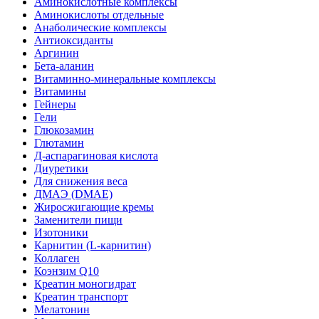
Аминокислотные комплексы
Аминокислоты отдельные
Анаболические комплексы
Антиоксиданты
Аргинин
Бета-аланин
Витаминно-минеральные комплексы
Витамины
Гейнеры
Гели
Глюкозамин
Глютамин
Д-аспарагиновая кислота
Диуретики
Для снижения веса
ДМАЭ (DMAE)
Жиросжигающие кремы
Заменители пищи
Изотоники
Карнитин (L-карнитин)
Коллаген
Коэнзим Q10
Креатин моногидрат
Креатин транспорт
Мелатонин