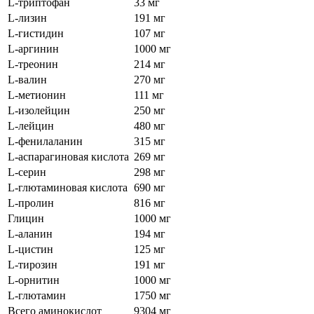
L-триптофан
33 мг
L-лизин
191 мг
L-гистидин
107 мг
L-аргинин
1000 мг
L-треонин
214 мг
L-валин
270 мг
L-метионин
111 мг
L-изолейцин
250 мг
L-лейцин
480 мг
L-фенилаланин
315 мг
L-аспарагиновая кислота
269 мг
L-серин
298 мг
L-глютаминовая кислота
690 мг
L-пролин
816 мг
Глицин
1000 мг
L-аланин
194 мг
L-цистин
125 мг
L-тирозин
191 мг
L-орнитин
1000 мг
L-глютамин
1750 мг
Всего аминокислот
9304 мг