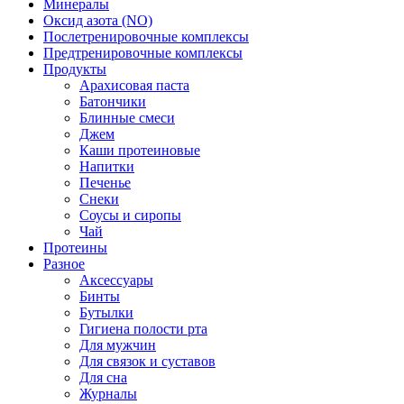
Минералы
Оксид азота (NO)
Послетренировочные комплексы
Предтренировочные комплексы
Продукты
Арахисовая паста
Батончики
Блинные смеси
Джем
Каши протеиновые
Напитки
Печенье
Снеки
Соусы и сиропы
Чай
Протеины
Разное
Аксессуары
Бинты
Бутылки
Гигиена полости рта
Для мужчин
Для связок и суставов
Для сна
Журналы