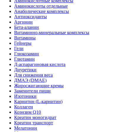
Аминокислотные комплексы
Аминокислоты отдельные
Анаболические комплексы
Антиоксиданты
Аргинин
Бета-аланин
Витаминно-минеральные комплексы
Витамины
Гейнеры
Гели
Глюкозамин
Глютамин
Д-аспарагиновая кислота
Диуретики
Для снижения веса
ДМАЭ (DMAE)
Жиросжигающие кремы
Заменители пищи
Изотоники
Карнитин (L-карнитин)
Коллаген
Коэнзим Q10
Креатин моногидрат
Креатин транспорт
Мелатонин