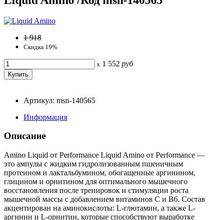
1 918
Скидка 19%
1 552
руб
x
Артикул: msn-140565
Информация
Описание
Amino Liquid от Performance Liquid Amino от Performance —
это ампулы с жидким гидролизованным пшеничным
протеином и лактальбумином, обогащенные аргинином,
глицином и орнитином для оптимального мышечного
восстановления после тренировок и стимуляции роста
мышечной массы с добавлением витаминов С и В6. Состав
акцентирован на аминокислоты: L-глютамин, а также L-
аргинин и L-орнитин, которые способствуют выработке