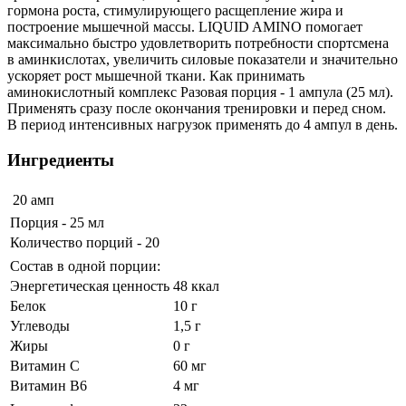
гормона роста, стимулирующего расщепление жира и
построение мышечной массы. LIQUID AMINO помогает
максимально быстро удовлетворить потребности спортсмена
в аминкислотах, увеличить силовые показатели и значительно
ускоряет рост мышечной ткани. Как принимать
аминокислотный комплекс Разовая порция - 1 ампула (25 мл).
Применять сразу после окончания тренировки и перед сном.
В период интенсивных нагрузок применять до 4 ампул в день.
Ингредиенты
20 амп
Порция - 25 мл
Количество порций - 20
Состав в одной порции:
Энергетическая ценность
48 ккал
Белок
10 г
Углеводы
1,5 г
Жиры
0 г
Витамин С
60 мг
Витамин В6
4 мг