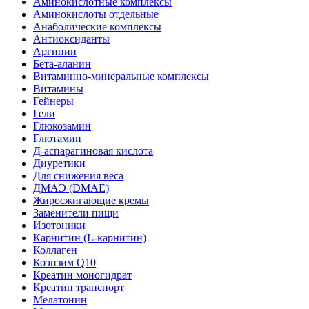
Аминокислотные комплексы
Аминокислоты отдельные
Анаболические комплексы
Антиоксиданты
Аргинин
Бета-аланин
Витаминно-минеральные комплексы
Витамины
Гейнеры
Гели
Глюкозамин
Глютамин
Д-аспарагиновая кислота
Диуретики
Для снижения веса
ДМАЭ (DMAE)
Жиросжигающие кремы
Заменители пищи
Изотоники
Карнитин (L-карнитин)
Коллаген
Коэнзим Q10
Креатин моногидрат
Креатин транспорт
Мелатонин