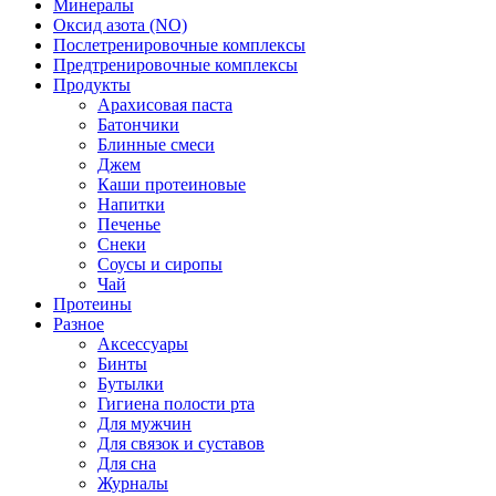
Минералы
Оксид азота (NO)
Послетренировочные комплексы
Предтренировочные комплексы
Продукты
Арахисовая паста
Батончики
Блинные смеси
Джем
Каши протеиновые
Напитки
Печенье
Снеки
Соусы и сиропы
Чай
Протеины
Разное
Аксессуары
Бинты
Бутылки
Гигиена полости рта
Для мужчин
Для связок и суставов
Для сна
Журналы