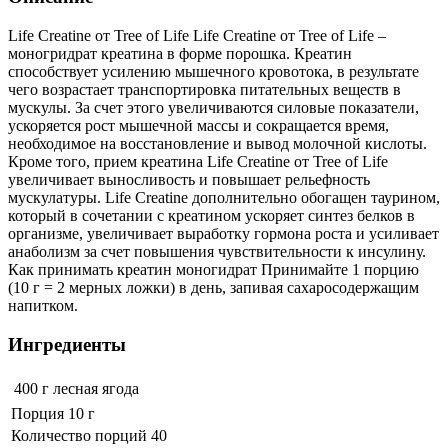
Life Creatine от Tree of Life Life Creatine от Tree of Life –
моногридрат креатина в форме порошка. Креатин
способствует усилению мышечного кровотока, в результате
чего возрастает транспортировка питательных веществ в
мускулы. За счет этого увеличиваются силовые показатели,
ускоряется рост мышечной массы и сокращается время,
необходимое на восстановление и вывод молочной кислоты.
Кроме того, прием креатина Life Creatine от Tree of Life
увеличивает выносливость и повышает рельефность
мускулатуры. Life Creatine дополнительно обогащен таурином,
который в сочетании с креатином ускоряет синтез белков в
организме, увеличивает выработку гормона роста и усиливает
анаболизм за счет повышения чувствительности к инсулину.
Как принимать креатин моногидрат Принимайте 1 порцию
(10 г = 2 мерных ложки) в день, запивая сахаросодержащим
напитком.
Ингредиенты
400 г
лесная ягода
Порция 10 г
Количество порций 40