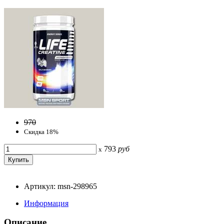
970
Скидка 18%
793
руб
x
Артикул: msn-298965
Информация
Описание