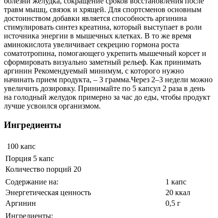
болезни желудка, сокращение сроков восстановления после
травм мышц, связок и хрящей. Для спортсменов основным
достоинством добавки является способность аргинина
стимулировать синтез креатина, который выступает в роли
источника энергии в мышечных клетках. В то же время
аминокислота увеличивает секрецию гормона роста
соматотропина, помогающего укрепить мышечный корсет и
сформировать визуально заметный рельеф. Как принимать
аргинин Рекомендуемый минимум, с которого нужно
начинать прием продукта, – 3 грамма.Через 2–3 недели можно
увеличить дозировку. Принимайте по 5 капсул 2 раза в день
на голодный желудок примерно за час до еды, чтобы продукт
лучше усвоился организмом.
Ингредиенты
100 капс
Порция 5 капс
Количество порций 20
Содержание на:
1 капс
Энергетическая ценность
20 ккал
Аргинин
0,5 г
Ингредиенты: