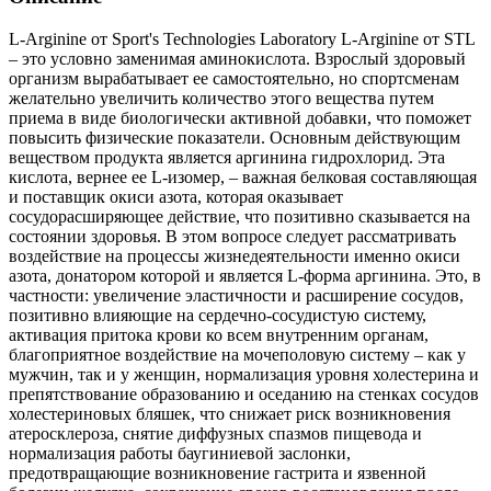
L-Arginine от Sport's Technologies Laboratory L-Arginine от STL
– это условно заменимая аминокислота. Взрослый здоровый
организм вырабатывает ее самостоятельно, но спортсменам
желательно увеличить количество этого вещества путем
приема в виде биологически активной добавки, что поможет
повысить физические показатели. Основным действующим
веществом продукта является аргинина гидрохлорид. Эта
кислота, вернее ее L-изомер, – важная белковая составляющая
и поставщик окиси азота, которая оказывает
сосудорасширяющее действие, что позитивно сказывается на
состоянии здоровья. В этом вопросе следует рассматривать
воздействие на процессы жизнедеятельности именно окиси
азота, донатором которой и является L-форма аргинина. Это, в
частности: увеличение эластичности и расширение сосудов,
позитивно влияющие на сердечно-сосудистую систему,
активация притока крови ко всем внутренним органам,
благоприятное воздействие на мочеполовую систему – как у
мужчин, так и у женщин, нормализация уровня холестерина и
препятствование образованию и оседанию на стенках сосудов
холестериновых бляшек, что снижает риск возникновения
атеросклероза, снятие диффузных спазмов пищевода и
нормализация работы баугиниевой заслонки,
предотвращающие возникновение гастрита и язвенной