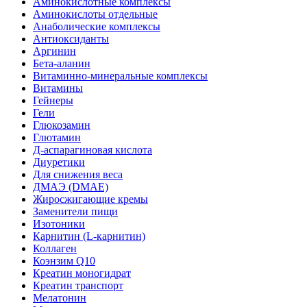
Аминокислотные комплексы
Аминокислоты отдельные
Анаболические комплексы
Антиоксиданты
Аргинин
Бета-аланин
Витаминно-минеральные комплексы
Витамины
Гейнеры
Гели
Глюкозамин
Глютамин
Д-аспарагиновая кислота
Диуретики
Для снижения веса
ДМАЭ (DMAE)
Жиросжигающие кремы
Заменители пищи
Изотоники
Карнитин (L-карнитин)
Коллаген
Коэнзим Q10
Креатин моногидрат
Креатин транспорт
Мелатонин