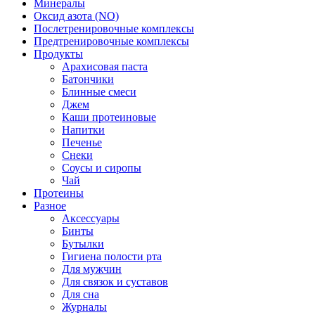
Минералы
Оксид азота (NO)
Послетренировочные комплексы
Предтренировочные комплексы
Продукты
Арахисовая паста
Батончики
Блинные смеси
Джем
Каши протеиновые
Напитки
Печенье
Снеки
Соусы и сиропы
Чай
Протеины
Разное
Аксессуары
Бинты
Бутылки
Гигиена полости рта
Для мужчин
Для связок и суставов
Для сна
Журналы