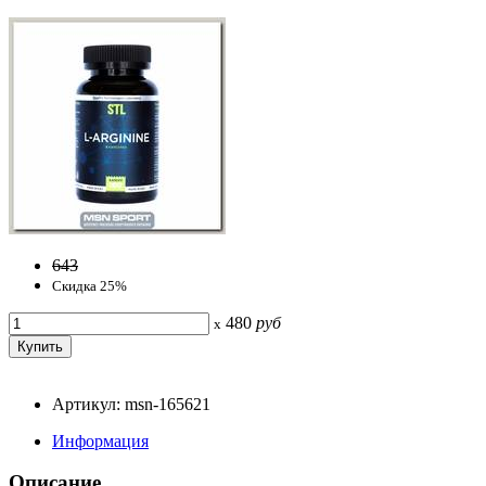
643
Скидка 25%
480
руб
x
Артикул: msn-165621
Информация
Описание