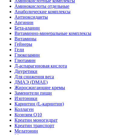
Аминокислотные комплексы
Аминокислоты отдельные
Анаболические комплексы
Антиоксиданты
Аргинин
Бета-аланин
Витаминно-минеральные комплексы
Витамины
Гейнеры
Гели
Глюкозамин
Глютамин
Д-аспарагиновая кислота
Диуретики
Для снижения веса
ДМАЭ (DMAE)
Жиросжигающие кремы
Заменители пищи
Изотоники
Карнитин (L-карнитин)
Коллаген
Коэнзим Q10
Креатин моногидрат
Креатин транспорт
Мелатонин