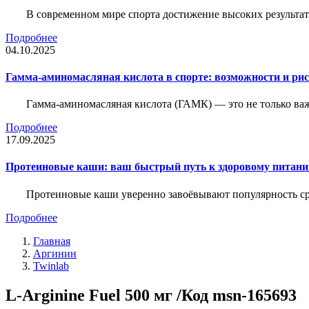
В современном мире спорта достижение высоких результато
Подробнее
04.10.2025
Гамма-аминомасляная кислота в спорте: возможности и ри
Гамма-аминомасляная кислота (ГАМК) — это не только ва
Подробнее
17.09.2025
Протеиновые каши: ваш быстрый путь к здоровому питан
Протеиновые каши уверенно завоёвывают популярность ср
Подробнее
Главная
Аргинин
Twinlab
L-Arginine Fuel 500 мг /Код msn-165693