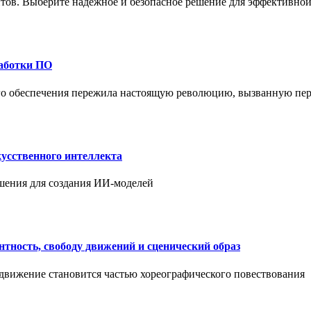
ов. Выберите надежное и безопасное решение для эффективной 
работки ПО
ого обеспечения пережила настоящую революцию, вызванную пе
усственного интеллекта
шения для создания ИИ-моделей
нтность, свободу движений и сценический образ
 движение становится частью хореографического повествования