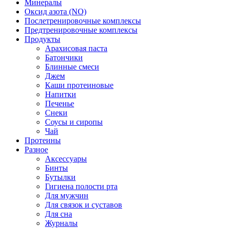
Минералы
Оксид азота (NO)
Послетренировочные комплексы
Предтренировочные комплексы
Продукты
Арахисовая паста
Батончики
Блинные смеси
Джем
Каши протеиновые
Напитки
Печенье
Снеки
Соусы и сиропы
Чай
Протеины
Разное
Аксессуары
Бинты
Бутылки
Гигиена полости рта
Для мужчин
Для связок и суставов
Для сна
Журналы