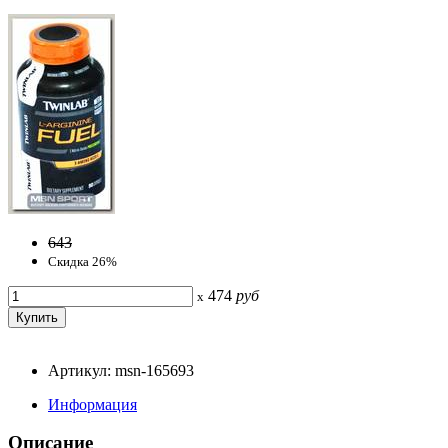
643
Скидка 26%
474
руб
x
Артикул: msn-165693
Информация
Описание