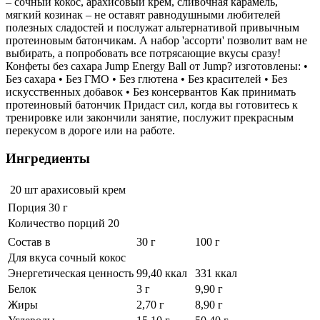
– сочный кокос, арахисовый крем, сливочная карамель,
мягкий козинак – не оставят равнодушными любителей
полезных сладостей и послужат альтернативой привычным
протеиновым батончикам. А набор 'ассорти' позволит вам не
выбирать, а попробовать все потрясающие вкусы сразу!
Конфеты без сахара Jump Energy Ball от Jump? изготовлены: •
Без сахара • Без ГМО • Без глютена • Без красителей • Без
искусственных добавок • Без консервантов Как принимать
протеиновый батончик Придаст сил, когда вы готовитесь к
тренировке или закончили занятие, послужит прекрасным
перекусом в дороге или на работе.
Ингредиенты
20 шт
арахисовый крем
Порция 30 г
Количество порций 20
Состав в
30 г
100 г
Для вкуса сочный кокос
Энергетическая ценность
99,40 ккал
331 ккал
Белок
3 г
9,90 г
Жиры
2,70 г
8,90 г