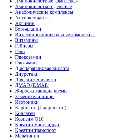
Аминокислотные комплексы
Аминокислоты отдельные
Анаболические комплексы
Антиоксиданты
Аргинин
Бета-аланин
Витаминно-минеральные комплексы
Витамины
Гейнеры
Гели
Глюкозамин
Глютамин
Д-аспарагиновая кислота
Диуретики
Для снижения веса
ДМАЭ (DMAE)
Жиросжигающие кремы
Заменители пищи
Изотоники
Карнитин (L-карнитин)
Коллаген
Коэнзим Q10
Креатин моногидрат
Креатин транспорт
Мелатонин