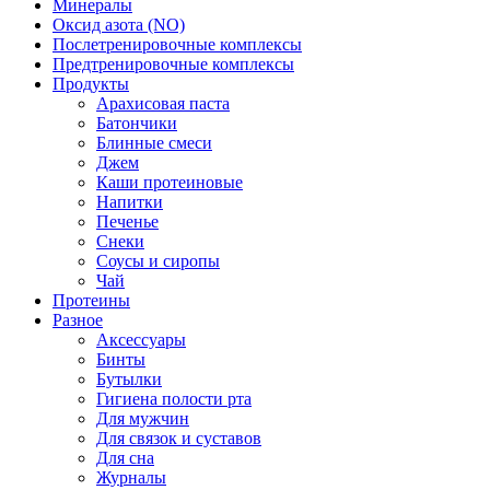
Минералы
Оксид азота (NO)
Послетренировочные комплексы
Предтренировочные комплексы
Продукты
Арахисовая паста
Батончики
Блинные смеси
Джем
Каши протеиновые
Напитки
Печенье
Снеки
Соусы и сиропы
Чай
Протеины
Разное
Аксессуары
Бинты
Бутылки
Гигиена полости рта
Для мужчин
Для связок и суставов
Для сна
Журналы