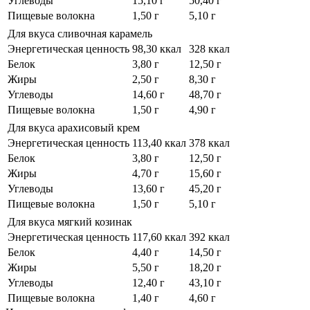
Углеводы
15,10 г
50,40 г
Пищевые волокна
1,50 г
5,10 г
Для вкуса сливочная карамель
Энергетическая ценность
98,30 ккал
328 ккал
Белок
3,80 г
12,50 г
Жиры
2,50 г
8,30 г
Углеводы
14,60 г
48,70 г
Пищевые волокна
1,50 г
4,90 г
Для вкуса арахисовый крем
Энергетическая ценность
113,40 ккал
378 ккал
Белок
3,80 г
12,50 г
Жиры
4,70 г
15,60 г
Углеводы
13,60 г
45,20 г
Пищевые волокна
1,50 г
5,10 г
Для вкуса мягкий козинак
Энергетическая ценность
117,60 ккал
392 ккал
Белок
4,40 г
14,50 г
Жиры
5,50 г
18,20 г
Углеводы
12,40 г
43,10 г
Пищевые волокна
1,40 г
4,60 г