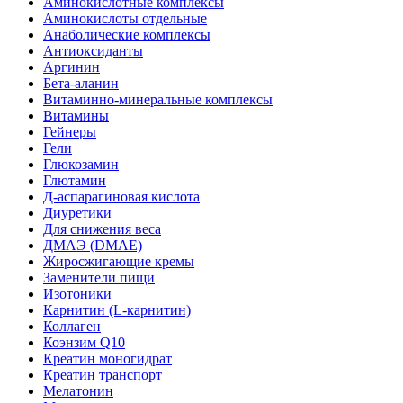
Аминокислотные комплексы
Аминокислоты отдельные
Анаболические комплексы
Антиоксиданты
Аргинин
Бета-аланин
Витаминно-минеральные комплексы
Витамины
Гейнеры
Гели
Глюкозамин
Глютамин
Д-аспарагиновая кислота
Диуретики
Для снижения веса
ДМАЭ (DMAE)
Жиросжигающие кремы
Заменители пищи
Изотоники
Карнитин (L-карнитин)
Коллаген
Коэнзим Q10
Креатин моногидрат
Креатин транспорт
Мелатонин