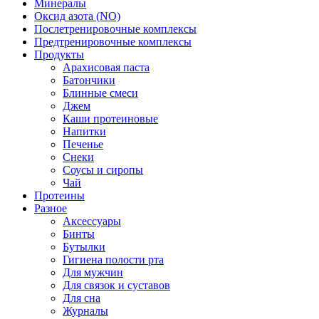
Минералы
Оксид азота (NO)
Послетренировочные комплексы
Предтренировочные комплексы
Продукты
Арахисовая паста
Батончики
Блинные смеси
Джем
Каши протеиновые
Напитки
Печенье
Снеки
Соусы и сиропы
Чай
Протеины
Разное
Аксессуары
Бинты
Бутылки
Гигиена полости рта
Для мужчин
Для связок и суставов
Для сна
Журналы