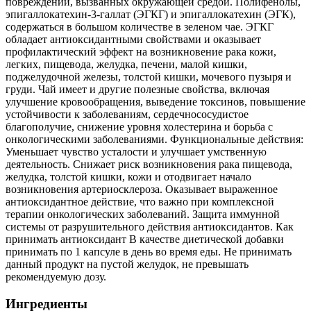
повреждений, вызванных окружающей средой. Полифенолы,
эпигаллокатехин-3-галлат (ЭГКГ) и эпигаллокатехин (ЭГК),
содержаться в большом количестве в зеленом чае. ЭГКГ
обладает антиоксидантными свойствами и оказывает
профилактический эффект на возникновение рака кожи,
легких, пищевода, желудка, печени, малой кишки,
поджелудочной железы, толстой кишки, мочевого пузыря и
груди. Чай имеет и другие полезные свойства, включая
улучшение кровообращения, выведение токсинов, повышение
устойчивости к заболеваниям, сердечнососудистое
благополучие, снижение уровня холестерина и борьба с
онкологическими заболеваниями. Функциональные действия:
Уменьшает чувство усталости и улучшает умственную
деятельность. Снижает риск возникновения рака пищевода,
желудка, толстой кишки, кожи и отодвигает начало
возникновения артериосклероза. Оказывает выраженное
антиоксидантное действие, что важно при комплексной
терапии онкологических заболеваний. Защита иммунной
системы от разрушительного действия антиоксидантов. Как
принимать антиоксидант В качестве диетической добавки
принимать по 1 капсуле в день во время еды. Не принимать
данный продукт на пустой желудок, не превышать
рекомендуемую дозу.
Ингредиенты