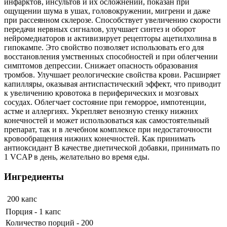
инфарктов, инсультов и их осложнений, показан при
ощущении шума в ушах, головокружении, мигрени и даже
при рассеянном склерозе. Способствует увеличению скорости
передачи нервных сигналов, улучшает синтез и оборот
нейромедиаторов и активизирует рецепторы ацетилхолина в
гипокампе. Это свойство позволяет использовать его для
восстановления умственных способностей и при облегчении
симптомов депрессии. Снижает опасность образования
тромбов. Улучшает реологические свойства крови. Расширяет
капилляры, оказывая антиспастический эффект, что приводит
к увеличению кровотока в периферических и мозговых
сосудах. Облегчает состояние при геморрое, импотенции,
астме и аллергиях. Укрепляет венозную стенку нижних
конечностей и может использоваться как самостоятельный
препарат, так и в лечебном комплексе при недостаточности
кровообращения нижних конечностей. Как принимать
антиоксидант В качестве диетической добавки, принимать по
1 VCAP в день, желательно во время еды.
Ингредиенты
200 капс
Порция - 1 капс
Количество порций - 200