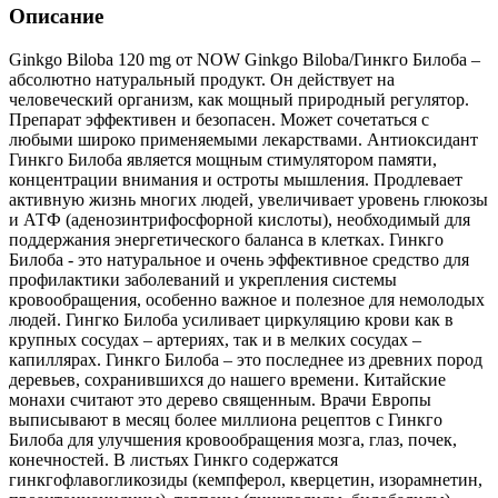
Описание
Ginkgo Biloba 120 mg от NOW Ginkgo Biloba/Гинкго Билоба –
абсолютно натуральный продукт. Он действует на
человеческий организм, как мощный природный регулятор.
Препарат эффективен и безопасен. Может сочетаться с
любыми широко применяемыми лекарствами. Антиоксидант
Гинкго Билоба является мощным стимулятором памяти,
концентрации внимания и остроты мышления. Продлевает
активную жизнь многих людей, увеличивает уровень глюкозы
и АТФ (аденозинтрифосфорной кислоты), необходимый для
поддержания энергетического баланса в клетках. Гинкго
Билоба - это натуральное и очень эффективное средство для
профилактики заболеваний и укрепления системы
кровообращения, особенно важное и полезное для немолодых
людей. Гингко Билоба усиливает циркуляцию крови как в
крупных сосудах – артериях, так и в мелких сосудах –
капиллярах. Гинкго Билоба – это последнее из древних пород
деревьев, сохранившихся до нашего времени. Китайские
монахи считают это дерево священным. Врачи Европы
выписывают в месяц более миллиона рецептов с Гинкго
Билоба для улучшения кровообращения мозга, глаз, почек,
конечностей. В листьях Гинкго содержатся
гинкгофлавогликозиды (кемпферол, кверцетин, изорамнетин,