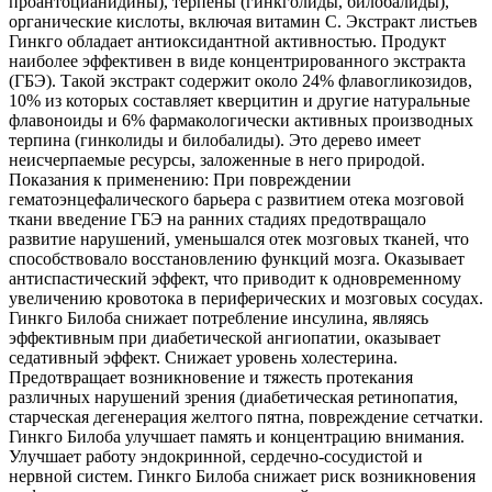
проантоцианидины), терпены (гинкголиды, билобалиды),
органические кислоты, включая витамин С. Экстракт листьев
Гинкго обладает антиоксидантной активностью. Продукт
наиболее эффективен в виде концентрированного экстракта
(ГБЭ). Такой экстракт содержит около 24% флавогликозидов,
10% из которых составляет кверцитин и другие натуральные
флавоноиды и 6% фармакологически активных производных
терпина (гинколиды и билобалиды). Это дерево имеет
неисчерпаемые ресурсы, заложенные в него природой.
Показания к применению: При повреждении
гематоэнцефалического барьера с развитием отека мозговой
ткани введение ГБЭ на ранних стадиях предотвращало
развитие нарушений, уменьшался отек мозговых тканей, что
способствовало восстановлению функций мозга. Оказывает
антиспастический эффект, что приводит к одновременному
увеличению кровотока в периферических и мозговых сосудах.
Гинкго Билоба снижает потребление инсулина, являясь
эффективным при диабетической ангиопатии, оказывает
седативный эффект. Снижает уровень холестерина.
Предотвращает возникновение и тяжесть протекания
различных нарушений зрения (диабетическая ретинопатия,
старческая дегенерация желтого пятна, повреждение сетчатки.
Гинкго Билоба улучшает память и концентрацию внимания.
Улучшает работу эндокринной, сердечно-сосудистой и
нервной систем. Гинкго Билоба снижает риск возникновения