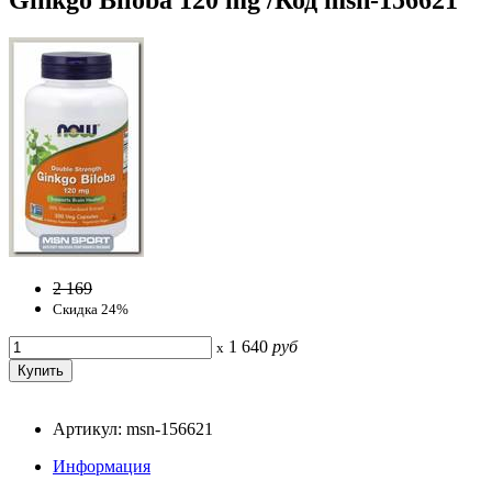
2 169
Скидка 24%
1 640
руб
x
Артикул: msn-156621
Информация