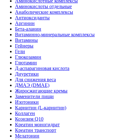
Аминокислотные комплексы
Аминокислоты отдельные
Анаболические комплексы
Антиоксиданты
Аргинин
Бета-аланин
Витаминно-минеральные комплексы
Витамины
Гейнеры
Гели
Глюкозамин
Глютамин
Д-аспарагиновая кислота
Диуретики
Для снижения веса
ДМАЭ (DMAE)
Жиросжигающие кремы
Заменители пищи
Изотоники
Карнитин (L-карнитин)
Коллаген
Коэнзим Q10
Креатин моногидрат
Креатин транспорт
Мелатонин