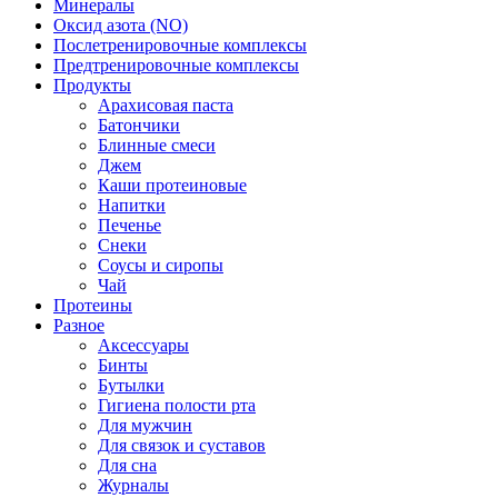
Минералы
Оксид азота (NO)
Послетренировочные комплексы
Предтренировочные комплексы
Продукты
Арахисовая паста
Батончики
Блинные смеси
Джем
Каши протеиновые
Напитки
Печенье
Снеки
Соусы и сиропы
Чай
Протеины
Разное
Аксессуары
Бинты
Бутылки
Гигиена полости рта
Для мужчин
Для связок и суставов
Для сна
Журналы