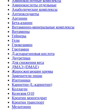
Аминокислотные комплексы
Аминокислоты отдельные
Анаболические комплексы
Антиоксиданты
Аргинин
Бета-аланин
Витаминно-минеральные комплексы
Витамины
Гейнеры
Гели
Глюкозамин
Глютамин
Д-аспарагиновая кислота
Диуретики
Для снижения веса
ДМАЭ (DMAE)
Жиросжигающие кремы
Заменители пищи
Изотоники
Карнитин (L-карнитин)
Коллаген
Коэнзим Q10
Креатин моногидрат
Креатин транспорт
Мелатонин