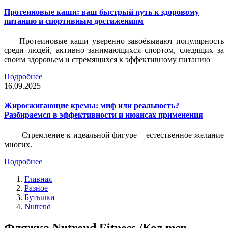
Протеиновые каши: ваш быстрый путь к здоровому
питанию и спортивным достижениям
Протеиновые каши уверенно завоёвывают популярность
среди людей, активно занимающихся спортом, следящих за
своим здоровьем и стремящихся к эффективному питанию
Подробнее
16.09.2025
Жиросжигающие кремы: миф или реальность?
Разбираемся в эффективности и нюансах применения
Стремление к идеальной фигуре – естественное желание
многих.
Подробнее
Главная
Разное
Бутылки
Nutrend
Фляжка Nutrend Fitness /Код msn-