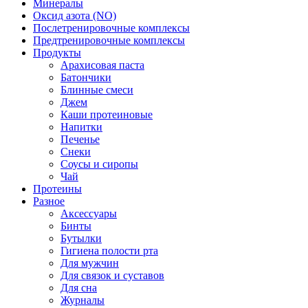
Минералы
Оксид азота (NO)
Послетренировочные комплексы
Предтренировочные комплексы
Продукты
Арахисовая паста
Батончики
Блинные смеси
Джем
Каши протеиновые
Напитки
Печенье
Снеки
Соусы и сиропы
Чай
Протеины
Разное
Аксессуары
Бинты
Бутылки
Гигиена полости рта
Для мужчин
Для связок и суставов
Для сна
Журналы