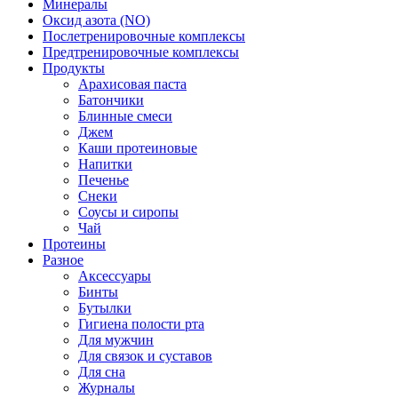
Минералы
Оксид азота (NO)
Послетренировочные комплексы
Предтренировочные комплексы
Продукты
Арахисовая паста
Батончики
Блинные смеси
Джем
Каши протеиновые
Напитки
Печенье
Снеки
Соусы и сиропы
Чай
Протеины
Разное
Аксессуары
Бинты
Бутылки
Гигиена полости рта
Для мужчин
Для связок и суставов
Для сна
Журналы