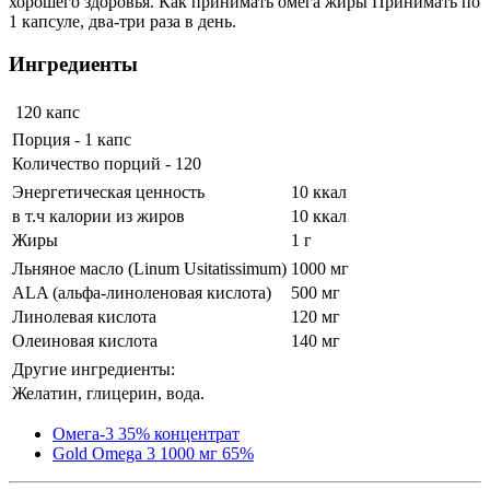
хорошего здоровья. Как принимать омега жиры Принимать по
1 капсуле, два-три раза в день.
Ингредиенты
120 капс
Порция - 1 капс
Количество порций - 120
Энергетическая ценность
10 ккал
в т.ч калории из жиров
10 ккал
Жиры
1 г
Льняное масло (Linum Usitatissimum)
1000 мг
ALA (альфа-линоленовая кислота)
500 мг
Линолевая кислота
120 мг
Олеиновая кислота
140 мг
Другие ингредиенты:
Желатин, глицерин, вода.
Омега-3 35% концентрат
Gold Omega 3 1000 мг 65%