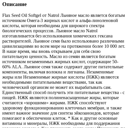
Описание
Flax Seed Oil Softgel от Natrol Льняное масло является богатым
источником Омега-3 жирных кислот и альфа-линоленовой
кислоты, которая необходима для широкого спектра
биологических процессов. Льняное масло Natrol
изготавливается без использования химических гексана
растворителей. Льняное семя было использовано различными
цивилизациями во всем мире на протяжении более 10 000 лет.
В наше время, мы вновь открываем для себя свою
питательную ценность. Масло из семян является богатым
источником незаменимых жирных кислот, содержащие 50-
60% ALA. Льняное семя также содержит другие питательные
компоненты, включая волокна и лигнаны. Незаменимые
жиры или Незаменимые жирные кислоты (НЖК) являются
необходимыми питательными веществами, так как
человеческий организм не может их вырабатывать сам.
Единственный способ получить эти питательные вещества - с
пищей. НЖК являются полиненасыщенные жиры, которые
считаются «хорошими» жирами. НЖК способствуют
здоровому функционированию клеточных мембран, и также
имеют важное значение для синтеза эйкозаноидов, которые
помогают в обеспечении клеток. * Как и другие основные
витамины и минералы, НЖК необходимы для поддержания