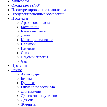
Минералы
Оксид азота (NO)
Послетренировочные комплексы
Предтренировочные комплексы
Продукты
Арахисовая паста
Батончики
Блинные смеси
Джем
Каши протеиновые
Напитки
Печенье
Снеки
Соусы и сиропы
Чай
Протеины
Разное
Аксессуары
Бинты
Бутылки
Гигиена полости рта
Для мужчин
Для связок и суставов
Для сна
Журналы