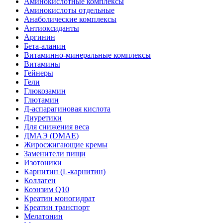
Аминокислотные комплексы
Аминокислоты отдельные
Анаболические комплексы
Антиоксиданты
Аргинин
Бета-аланин
Витаминно-минеральные комплексы
Витамины
Гейнеры
Гели
Глюкозамин
Глютамин
Д-аспарагиновая кислота
Диуретики
Для снижения веса
ДМАЭ (DMAE)
Жиросжигающие кремы
Заменители пищи
Изотоники
Карнитин (L-карнитин)
Коллаген
Коэнзим Q10
Креатин моногидрат
Креатин транспорт
Мелатонин