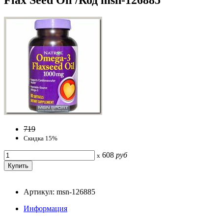
719
Скидка 15%
608
руб
x
Артикул: msn-126885
Информация