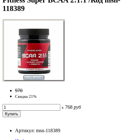
118389
970
Скидка 21%
768
руб
x
Артикул: msn-118389