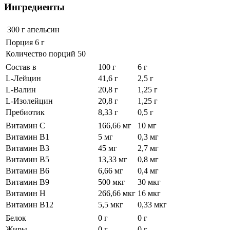
Ингредиенты
300 г
апельсин
Порция 6 г
Количество порций 50
Состав в
100 г
6 г
L-Лейцин
41,6 г
2,5 г
L-Валин
20,8 г
1,25 г
L-Изолейцин
20,8 г
1,25 г
Пребиотик
8,33 г
0,5 г
Витамин С
166,66 мг
10 мг
Витамин В1
5 мг
0,3 мг
Витамин В3
45 мг
2,7 мг
Витамин В5
13,33 мг
0,8 мг
Витамин В6
6,66 мг
0,4 мг
Витамин В9
500 мкг
30 мкг
Витамин Н
266,66 мкг
16 мкг
Витамин В12
5,5 мкг
0,33 мкг
Белок
0 г
0 г
Жиры
0 г
0 г