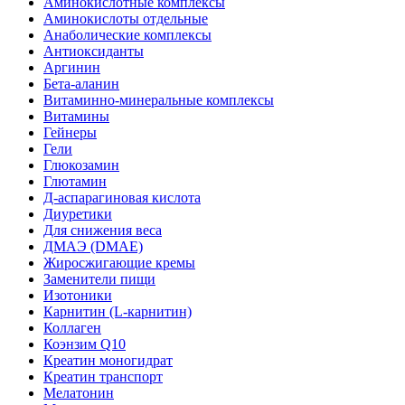
Аминокислотные комплексы
Аминокислоты отдельные
Анаболические комплексы
Антиоксиданты
Аргинин
Бета-аланин
Витаминно-минеральные комплексы
Витамины
Гейнеры
Гели
Глюкозамин
Глютамин
Д-аспарагиновая кислота
Диуретики
Для снижения веса
ДМАЭ (DMAE)
Жиросжигающие кремы
Заменители пищи
Изотоники
Карнитин (L-карнитин)
Коллаген
Коэнзим Q10
Креатин моногидрат
Креатин транспорт
Мелатонин