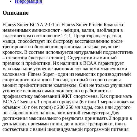
Информация
Описание
Fitness Super ВСАА 2:1:1 от Fitness Super Protein Комплекс
незаменимых аминокислот - лейцин, валин, изойлецин в
классическом соотношение 2:1:1. Предотвращает распад
мыщц, способствует их быстрому восстановлению после
тренировок и обновлению организма, а также улучшает
кровоток. В составе используется натуральный подсластитель
– стевиозид (экстракт стевии). Содержит витаминный
премикс и пребиотики. Их наличии в ВСАА гарантирует
максимальное усвоение аминокислот вашими мышечными
волокнами. Fitness Super - один из немногих производителей
спортивного питания в России, который в свои составы
вводит пребиотические комплексы. Они не только улучшают
усвоение основных аминокислот, но и работают на
профилактику заболеваний ЖКТ спортсмена. Как принимать
BCAA Смешать 1 порцию продукта (6 г или 1 мерная ложечка
объемом 10 г без горки) с 200-250 мл воды, сока или другого
негазированного напитка комнатной температуры. Для
достижения максимального результата принимать 2 порции в
день между приемами пищи, до и после тренировки, или в
соотвествии с вашей индивидуальной программой питания.