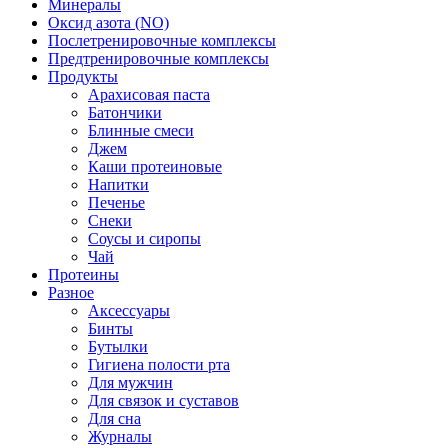
Минералы
Оксид азота (NO)
Послетренировочные комплексы
Предтренировочные комплексы
Продукты
Арахисовая паста
Батончики
Блинные смеси
Джем
Каши протеиновые
Напитки
Печенье
Снеки
Соусы и сиропы
Чай
Протеины
Разное
Аксессуары
Бинты
Бутылки
Гигиена полости рта
Для мужчин
Для связок и суставов
Для сна
Журналы