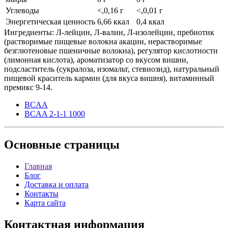
Углеводы
<,0,16 г
<,0,01 г
Энергетическая ценность
6,66 ккал
0,4 ккал
Ингредиенты: Л-лейцин, Л-валин, Л-изолейцин, пребиотик
(растворимые пищевые волокна акации, нерастворимые
безглютеновые пшеничные волокна), регулятор кислотности
(лимонная кислота), ароматизатор со вкусом вишни,
подсластитель (сукралоза, изомальт, стевиозид), натуральный
пищевой краситель кармин (для вкуса вишня), витаминный
премикс 9-14.
BCAA
BCAA 2-1-1 1000
Основные
страницы
Главная
Блог
Доставка и оплата
Контакты
Карта сайта
Контактная
информация