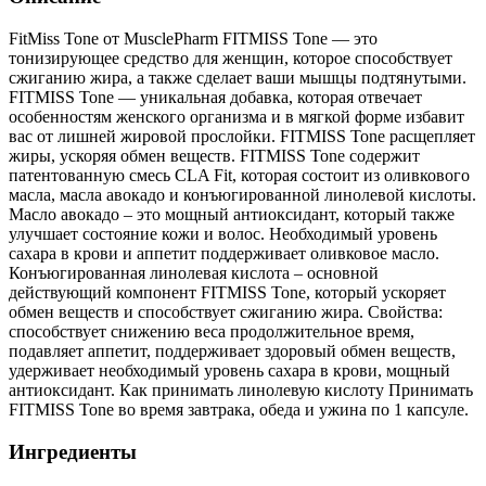
FitMiss Tone от MusclePharm FITMISS Tone — это
тонизирующее средство для женщин, которое способствует
сжиганию жира, а также сделает ваши мышцы подтянутыми.
FITMISS Tone — уникальная добавка, которая отвечает
особенностям женского организма и в мягкой форме избавит
вас от лишней жировой прослойки. FITMISS Tone расщепляет
жиры, ускоряя обмен веществ. FITMISS Tone содержит
патентованную смесь CLA Fit, которая состоит из оливкового
масла, масла авокадо и конъюгированной линолевой кислоты.
Масло авокадо – это мощный антиоксидант, который также
улучшает состояние кожи и волос. Необходимый уровень
сахара в крови и аппетит поддерживает оливковое масло.
Конъюгированная линолевая кислота – основной
действующий компонент FITMISS Tone, который ускоряет
обмен веществ и способствует сжиганию жира. Свойства:
способствует снижению веса продолжительное время,
подавляет аппетит, поддерживает здоровый обмен веществ,
удерживает необходимый уровень сахара в крови, мощный
антиоксидант. Как принимать линолевую кислоту Принимать
FITMISS Tone во время завтрака, обеда и ужина по 1 капсуле.
Ингредиенты