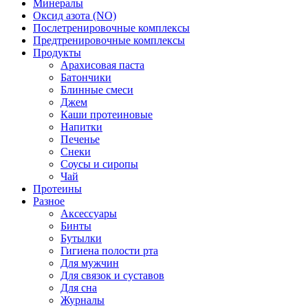
Минералы
Оксид азота (NO)
Послетренировочные комплексы
Предтренировочные комплексы
Продукты
Арахисовая паста
Батончики
Блинные смеси
Джем
Каши протеиновые
Напитки
Печенье
Снеки
Соусы и сиропы
Чай
Протеины
Разное
Аксессуары
Бинты
Бутылки
Гигиена полости рта
Для мужчин
Для связок и суставов
Для сна
Журналы