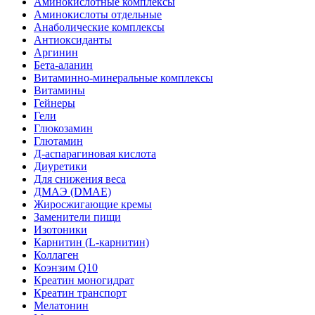
Аминокислотные комплексы
Аминокислоты отдельные
Анаболические комплексы
Антиоксиданты
Аргинин
Бета-аланин
Витаминно-минеральные комплексы
Витамины
Гейнеры
Гели
Глюкозамин
Глютамин
Д-аспарагиновая кислота
Диуретики
Для снижения веса
ДМАЭ (DMAE)
Жиросжигающие кремы
Заменители пищи
Изотоники
Карнитин (L-карнитин)
Коллаген
Коэнзим Q10
Креатин моногидрат
Креатин транспорт
Мелатонин