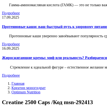
Гамма-аминомасляная кислота (ГАМК) — это не только ва
Подробнее
17.09.2025
Протеиновые каши: ваш быстрый путь к здоровому питан
Протеиновые каши уверенно завоёвывают популярность ср
Подробнее
16.09.2025
Жиросжигающие кремы: миф или реальность? Разбираемся
Стремление к идеальной фигуре – естественное желание м
Подробнее
Главная
Креатин моногидрат
Optimum Nutrition
Creatine 2500 Caps /Код msn-292413