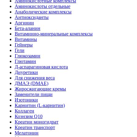
Аминокислотные комплексы
Аминокислоты отдельные
Анаболические комплексы
Антиоксиданты
Аргинин
Бета-аланин
Витаминно-минеральные комплексы
Витамины
Гейнеры
Гели
Глюкозамин
Глютамин
Д-аспарагиновая кислота
Диуретики
Для снижения веса
ДМАЭ (DMAE)
Жиросжигающие кремы
Заменители пищи
Изотоники
Карнитин (L-карнитин)
Коллаген
Коэнзим Q10
Креатин моногидрат
Креатин транспорт
Мелатонин