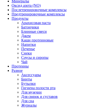
Минералы
Оксид азота (NO)
Послетренировочные комплексы
Предтренировочные комплексы
Продукты
Арахисовая паста
Батончики
Блинные смеси
Джем
Каши протеиновые
Напитки
Печенье
Снеки
Соусы и сиропы
Чай
Протеины
Разное
Аксессуары
Бинты
Бутылки
Гигиена полости рта
Для мужчин
Для связок и суставов
Для сна
Журналы