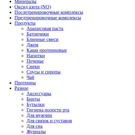
Минералы
Оксид азота (NO)
Послетренировочные комплексы
Предтренировочные комплексы
Продукты
Арахисовая паста
Батончики
Блинные смеси
Джем
Каши протеиновые
Напитки
Печенье
Снеки
Соусы и сиропы
Чай
Протеины
Разное
Аксессуары
Бинты
Бутылки
Гигиена полости рта
Для мужчин
Для связок и суставов
Для сна
Журналы