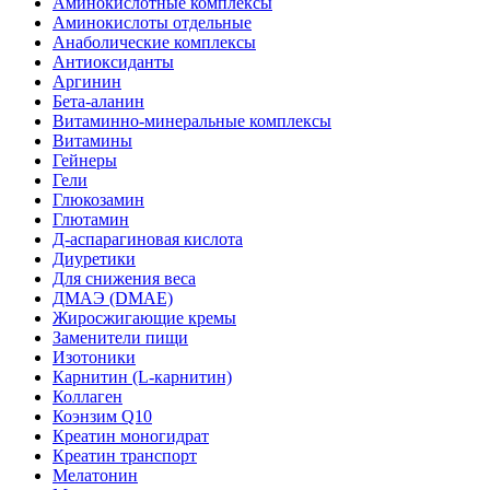
Аминокислотные комплексы
Аминокислоты отдельные
Анаболические комплексы
Антиоксиданты
Аргинин
Бета-аланин
Витаминно-минеральные комплексы
Витамины
Гейнеры
Гели
Глюкозамин
Глютамин
Д-аспарагиновая кислота
Диуретики
Для снижения веса
ДМАЭ (DMAE)
Жиросжигающие кремы
Заменители пищи
Изотоники
Карнитин (L-карнитин)
Коллаген
Коэнзим Q10
Креатин моногидрат
Креатин транспорт
Мелатонин