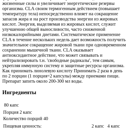
жизненные силы и увеличивает энергетические резервы
организма. CLA своим термогенным действием (повышает
температуру тела) непосредственно влияет на сокращение
запасов жира и на рост производства энергии из жировых
кислот. Энергия, выделяемая из жировых кислот, служит
улучшению общей выносливости, часто сниженной
низкокалорийными диетами. Систематическое применение
CLA в течение нескольких недель дает возможность получить
значительное сокращение жировой ткани при одновременном
сохранении мышечной ткани. CLA оказывает
антиоксидантное действие, что может связывать и
нейтрализировать т.н. 'свободные радикалы', тем самым,
укрепляя иммунную систему и защитные ресурсы организма.
Как принимать линолевую кислоту Принимать 2 раза в день
по 2 порции (1 порция=2 капсулы) между приемами пищи.
Препарат запить около 200-300 мл воды.
Ингредиенты
80 капс
Порция 2 капс
Количество порций 40
Пищевая ценность:
2 капс
4 капс