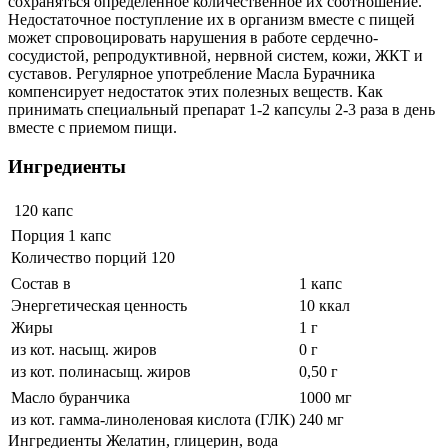
сохраняться определенное количественное их соотношение.
Недостаточное поступление их в организм вместе с пищей
может спровоцировать нарушения в работе сердечно-
сосудистой, репродуктивной, нервной систем, кожи, ЖКТ и
суставов. Регулярное употребление Масла Бурачника
компенсирует недостаток этих полезных веществ. Как
принимать специальный препарат 1-2 капсулы 2-3 раза в день
вместе с приемом пищи.
Ингредиенты
120 капс
Порция 1 капс
Количество порций 120
Состав в
1 капс
Энергетическая ценность
10 ккал
Жиры
1 г
из кот. насыщ. жиров
0 г
из кот. полинасыщ. жиров
0,50 г
Масло буранчика
1000 мг
из кот. гамма-линоленовая кислота (ГЛК)
240 мг
Ингредиенты Желатин, глицерин, вода