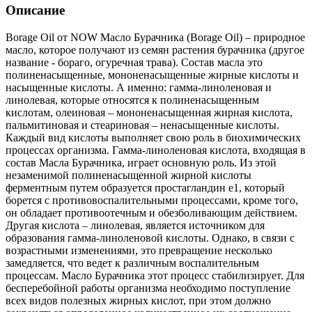
Описание
Borage Oil от NOW Масло Бурачника (Borage Oil) – природное
масло, которое получают из семян растения бурачника (другое
название - бораго, огуречная трава). Состав масла это
полиненасыщенные, мононенасыщенные жирные кислоты и
насыщенные кислоты. А именно: гамма-линоленовая и
линолевая, которые относятся к полиненасыщенным
кислотам, олеиновая – мононенасыщенная жирная кислота,
пальмитиновая и стеариновая – ненасыщенные кислоты.
Каждый вид кислоты выполняет свою роль в биохимических
процессах организма. Гамма-линоленовая кислота, входящая в
состав Масла Бурачника, играет основную роль. Из этой
незаменимой полиненасыщенной жирной кислоты
ферментным путем образуется простагландин е1, который
борется с противовоспалительными процессами, кроме того,
он обладает противоотечным и обезболивающим действием.
Другая кислота – линолевая, является источником для
образования гамма-линоленовой кислоты. Однако, в связи с
возрастными изменениями, это превращение несколько
замедляется, что ведет к различным воспалительным
процессам. Масло Бурачника этот процесс стабилизирует. Для
бесперебойной работы организма необходимо поступление
всех видов полезных жирных кислот, при этом должно