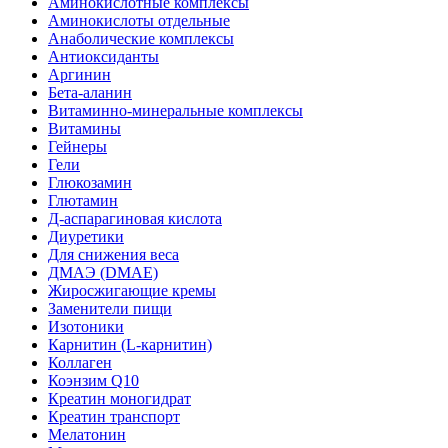
Аминокислотные комплексы
Аминокислоты отдельные
Анаболические комплексы
Антиоксиданты
Аргинин
Бета-аланин
Витаминно-минеральные комплексы
Витамины
Гейнеры
Гели
Глюкозамин
Глютамин
Д-аспарагиновая кислота
Диуретики
Для снижения веса
ДМАЭ (DMAE)
Жиросжигающие кремы
Заменители пищи
Изотоники
Карнитин (L-карнитин)
Коллаген
Коэнзим Q10
Креатин моногидрат
Креатин транспорт
Мелатонин