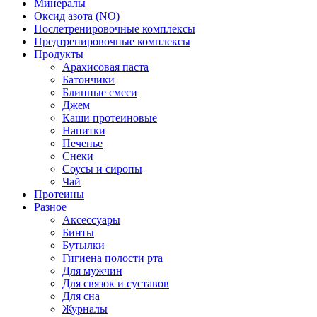
Минералы
Оксид азота (NO)
Послетренировочные комплексы
Предтренировочные комплексы
Продукты
Арахисовая паста
Батончики
Блинные смеси
Джем
Каши протеиновые
Напитки
Печенье
Снеки
Соусы и сиропы
Чай
Протеины
Разное
Аксессуары
Бинты
Бутылки
Гигиена полости рта
Для мужчин
Для связок и суставов
Для сна
Журналы