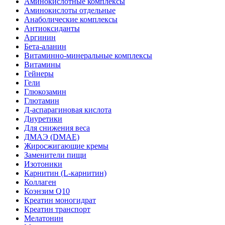
Аминокислотные комплексы
Аминокислоты отдельные
Анаболические комплексы
Антиоксиданты
Аргинин
Бета-аланин
Витаминно-минеральные комплексы
Витамины
Гейнеры
Гели
Глюкозамин
Глютамин
Д-аспарагиновая кислота
Диуретики
Для снижения веса
ДМАЭ (DMAE)
Жиросжигающие кремы
Заменители пищи
Изотоники
Карнитин (L-карнитин)
Коллаген
Коэнзим Q10
Креатин моногидрат
Креатин транспорт
Мелатонин