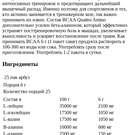
интенсивных тренировок и предотвращают дальнейший
мышечный распад. Именно поэтому для спортсменов и тех,
кто активно занимается в тренажерном зале, так важно
принимать их извне. Состав BCAA Quattro Amino
дополнительно усилен бета-аланином, который эффективно
устраняет посттренировочную боль в мышцах, увеличивает
выносливость и ускоряет восстановление после травм. Как
принимать BCAA 6 г (1 пакет саше) продукта растворить в
100-300 мл воды или сока. Употреблять сразу после
приготовления. Употреблять 1-2 пакета в сутки.
Ингредиенты
25 пак
арбуз
Порция 6 г
Количество порций 25
Состав в
100 г
6 г
L-лейцин
35000 мг
2100 мг
L-изолейцин
17500 мг
1050 мг
L-валин
17500 мг
1050 мг
В-аланин
10000 мг
600 мг
L-аланин
2500 мг
150 мг