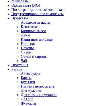
Минералы
Оксид азота (NO)
Послетренировочные комплексы
Предтренировочные комплексы
Продукты
Арахисовая паста
Батончики
Блинные смеси
Джем
Каши протеиновые
Напитки
Печенье
Снеки
Соусы и сиропы
Чай
Протеины
Разное
Аксессуары
Бинты
Бутылки
Гигиена полости рта
Для мужчин
Для связок и суставов
Для сна
Журналы