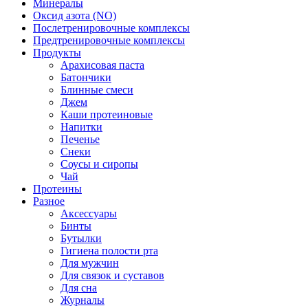
Минералы
Оксид азота (NO)
Послетренировочные комплексы
Предтренировочные комплексы
Продукты
Арахисовая паста
Батончики
Блинные смеси
Джем
Каши протеиновые
Напитки
Печенье
Снеки
Соусы и сиропы
Чай
Протеины
Разное
Аксессуары
Бинты
Бутылки
Гигиена полости рта
Для мужчин
Для связок и суставов
Для сна
Журналы