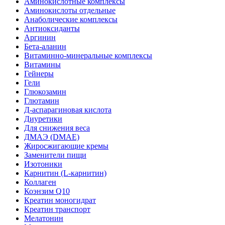
Аминокислотные комплексы
Аминокислоты отдельные
Анаболические комплексы
Антиоксиданты
Аргинин
Бета-аланин
Витаминно-минеральные комплексы
Витамины
Гейнеры
Гели
Глюкозамин
Глютамин
Д-аспарагиновая кислота
Диуретики
Для снижения веса
ДМАЭ (DMAE)
Жиросжигающие кремы
Заменители пищи
Изотоники
Карнитин (L-карнитин)
Коллаген
Коэнзим Q10
Креатин моногидрат
Креатин транспорт
Мелатонин