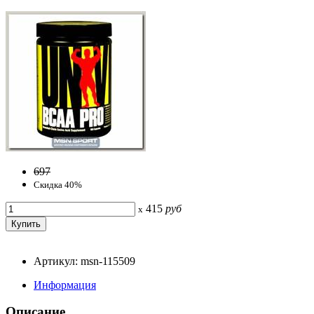
697
Скидка 40%
415
руб
x
Артикул: msn-115509
Информация
Описание