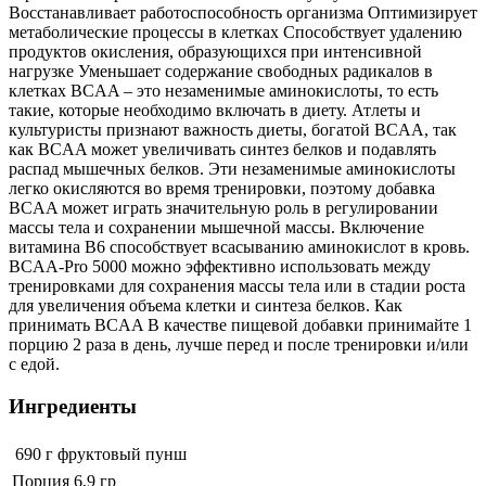
Восстанавливает работоспособность организма Оптимизирует
метаболические процессы в клетках Способствует удалению
продуктов окисления, образующихся при интенсивной
нагрузке Уменьшает содержание свободных радикалов в
клетках BCAA – это незаменимые аминокислоты, то есть
такие, которые необходимо включать в диету. Атлеты и
культуристы признают важность диеты, богатой BCAA, так
как BCAA может увеличивать синтез белков и подавлять
распад мышечных белков. Эти незаменимые аминокислоты
легко окисляются во время тренировки, поэтому добавка
BCAA может играть значительную роль в регулировании
массы тела и сохранении мышечной массы. Включение
витамина B6 способствует всасыванию аминокислот в кровь.
BCAA-Pro 5000 можно эффективно использовать между
тренировками для сохранения массы тела или в стадии роста
для увеличения объема клетки и синтеза белков. Как
принимать BCAA В качестве пищевой добавки принимайте 1
порцию 2 раза в день, лучше перед и после тренировки и/или
с едой.
Ингредиенты
690 г
фруктовый пунш
Порция 6,9 гр