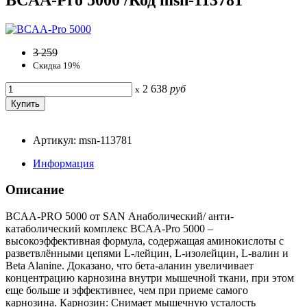
3 259
Скидка 19%
2 638
руб
x
Артикул: msn-113781
Информация
Описание
BCAA-PRO 5000 от SAN Анаболический/ анти-
катаболический комплекс BCAA-Pro 5000 –
высокоэффективная формула, содержащая аминокислоты с
разветвлёнными цепями L-лейцин, L-изолейцин, L-валин и
Beta Alanine. Доказано, что бета-аланин увеличивает
концентрацию карнозина внутри мышечной ткани, при этом
еще больше и эффективнее, чем при приеме самого
карнозина. Карнозин: Снимает мышечную усталость