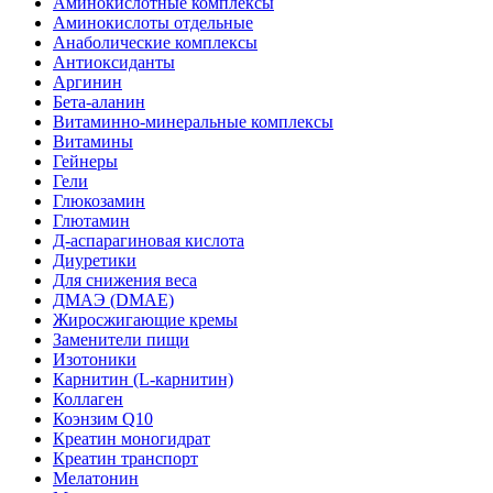
Аминокислотные комплексы
Аминокислоты отдельные
Анаболические комплексы
Антиоксиданты
Аргинин
Бета-аланин
Витаминно-минеральные комплексы
Витамины
Гейнеры
Гели
Глюкозамин
Глютамин
Д-аспарагиновая кислота
Диуретики
Для снижения веса
ДМАЭ (DMAE)
Жиросжигающие кремы
Заменители пищи
Изотоники
Карнитин (L-карнитин)
Коллаген
Коэнзим Q10
Креатин моногидрат
Креатин транспорт
Мелатонин