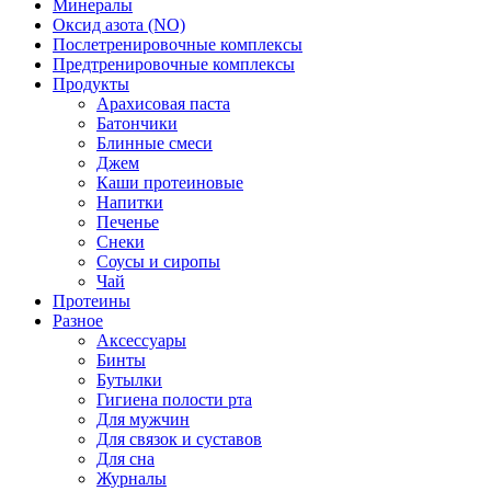
Минералы
Оксид азота (NO)
Послетренировочные комплексы
Предтренировочные комплексы
Продукты
Арахисовая паста
Батончики
Блинные смеси
Джем
Каши протеиновые
Напитки
Печенье
Снеки
Соусы и сиропы
Чай
Протеины
Разное
Аксессуары
Бинты
Бутылки
Гигиена полости рта
Для мужчин
Для связок и суставов
Для сна
Журналы