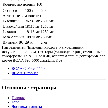
Количество порций 100
Состав в
100 г
6,9 г
Активные компоненты
L-лейцин
36232 мг
2500 мг
L-изолейцин
18116 мг
1250 мг
L-валин
18116 мг
1250 мг
Бета Аланин
10870 мг
750 мг
Витамин В6
29 мг
2 мг
Ингредиенты: Лимонная кислота, натуральные и
искусственные ароматизаторы (мальтодекстрин, смешанные
токоферолы, Fd & C Red # 40, аспартам ***, ацесульфам-К ***
кроме BCAA-Pro 5000 aspartame free
BCAA G-Force 1150
BCAA Turbo Jet
Основные
страницы
Главная
Блог
Доставка и оплата