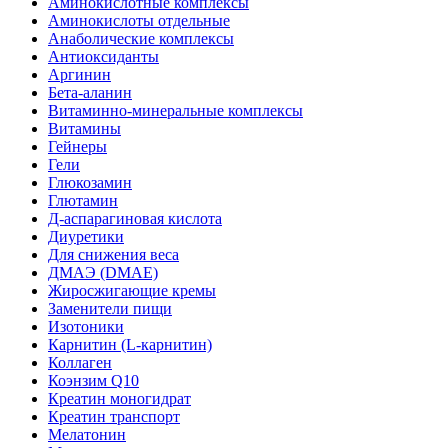
Аминокислотные комплексы
Аминокислоты отдельные
Анаболические комплексы
Антиоксиданты
Аргинин
Бета-аланин
Витаминно-минеральные комплексы
Витамины
Гейнеры
Гели
Глюкозамин
Глютамин
Д-аспарагиновая кислота
Диуретики
Для снижения веса
ДМАЭ (DMAE)
Жиросжигающие кремы
Заменители пищи
Изотоники
Карнитин (L-карнитин)
Коллаген
Коэнзим Q10
Креатин моногидрат
Креатин транспорт
Мелатонин