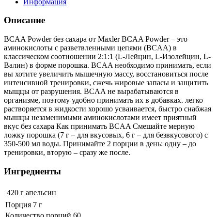
Информация
Описание
BCAA Powder без сахара от Maxler BCAA Powder – это
аминокислоты с разветвленными цепями (BCAA) в
классическом соотношении 2:1:1 (L-Лейцин, L-Изолейцин, L-
Валин) в форме порошка. BCAA необходимо принимать, если
вы хотите увеличить мышечную массу, восстановиться после
интенсивной тренировки, сжечь жировые запасы и защитить
мыщцы от разрушения. BCAA не вырабатываются в
организме, поэтому удобно принимать их в добавках. легко
растворяется в жидкости хорошо усваивается, быстро снабжая
мышцы незаменимыми аминокислотами имеет приятный
вкус без сахара Как принимать BCAA Смешайте мерную
ложку порошка (7 г – для вкусовых, 6 г – для безвкусового) с
350-500 мл воды. Принимайте 2 порции в день: одну – до
тренировки, вторую – сразу же после.
Ингредиенты
420 г
апельсин
Порция 7 г
Количество порций 60