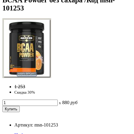
101253
1 253
Скидка 30%
880
руб
x
Артикул: msn-101253