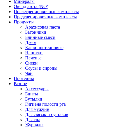
Минералы
Оксид азота (NO)
Послетренировочные комплексы
Предтренировочные комплексы
Продукты
Арахисовая паста
Батончики
Блинные смеси
Джем
Каши протеиновые
Напитки
Печенье
Снеки
Соусы и сиропы
Чай
Протеины
Разное
Аксессуары
Бинты
Бутылки
Гигиена полости рта
Для мужчин
Для связок и суставов
Для сна
Журналы