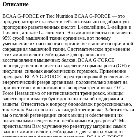
Описание
BCAA G-FORCE от Trec Nutrition BCAA G-FORCE — это
продукт, которое включает в себя оптимально подобранную
пропорцию разветвленных кислот: L-изолейцин, L-лейцин и
L-валин, а также L-глютамин. Эти аминокислоты составляют
95% сухой мышечной ткани организма, вот почему
уменьшение их насыщения в организме становится причиной
сокращения мышечной ткани. Систематическое применение
этих аминокислот необходимое для правильного
восстановления мышечных белков. BCAA G-FORCE
непосредственно влияет на выделение гормона роста (GH) и
инсулина, сильных анаболических гормонов. Применение
препарата BCAA G-FORCE перед тренировкой увеличивает
энергетический резерв организма, положительно влияет на
прирост силы и выносливость во время тренировки. О G-
Force Независимо от интенсивности тренировок, мышцы
вашего организма требуют дополнительной поддержки и
защиты. Отнеситесь к вопросу биодобавок профессионально,
так же как Вы относитесь к каждой тренировке. Заботитесь ли
вы о полной регенерации своих мышц и обеспечении их
питательными веществами, необходимыми для роста?! Мы
представляем Вам улучшенную рецептуру матрицы самых
важных аминокислот, необходимых для защиты мышц от