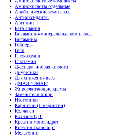
Аминокислотные комплексы
Аминокислоты отдельные
Анаболические комплексы
Антиоксиданты
Аргинин
Бета-аланин
Витаминно-минеральные комплексы
Витамины
Гейнеры
Гели
Глюкозамин
Глютамин
Д-аспарагиновая кислота
Диуретики
Для снижения веса
ДМАЭ (DMAE)
Жиросжигающие кремы
Заменители пищи
Изотоники
Карнитин (L-карнитин)
Коллаген
Коэнзим Q10
Креатин моногидрат
Креатин транспорт
Мелатонин