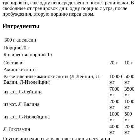
тренировки, еще одну непосредственно после тренировки. В
свободные от тренировок дни: одну порцию с утра, после
пробуждения, вторую порцию перед сном.
Ингредиенты
300 г
апельсин
Порция 20 г
Количество порций 15
Состав в:
20 г
10 г
Аминокислоты:
Разветвленные аминокислоты (Л-Лейцин, Л-
10000
5000
Валин, Л-Изолейцин)
мг
мг
7000
3500
из кот. Л-Лейцина
мг
мг
2000
1000
из кот. Л-Валина
мг
мг
1000
500
из кот. Л-Изолейцина
мг
мг
4000
2000
Л-Глютамин
мг
мг
Другие ингредиенты: мальтодекстрины,регулятор