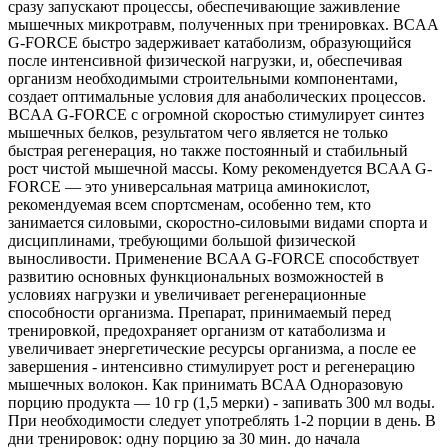
сразу запускают процессы, обеспечивающие заживление
мышечных микротравм, полученных при тренировках. BCAA
G-FORCE быстро задерживает катаболизм, образующийся
после интенсивной физической нагрузки, и, обеспечивая
организм необходимыми строительными компонентами,
создает оптимальные условия для анаболических процессов.
BCAA G-FORCE с огромной скоростью стимулирует синтез
мышечных белков, результатом чего является не только
быстрая регенерация, но также постоянный и стабильный
рост чистой мышечной массы. Кому рекомендуется BCAA G-
FORCE — это универсальная матрица аминокислот,
рекомендуемая всем спортсменам, особенно тем, кто
занимается силовыми, скоростно-силовыми видами спорта и
дисциплинами, требующими большой физической
выносливости. Применение BCAA G-FORCE способствует
развитию основных функциональных возможностей в
условиях нагрузки и увеличивает регенерационные
способности организма. Препарат, принимаемый перед
тренировкой, предохраняет организм от катаболизма и
увеличивает энергетические ресурсы организма, а после ее
завершения - интенсивно стимулирует рост и регенерацию
мышечных волокон. Как принимать BCAA Одноразовую
порцию продукта — 10 гр (1,5 мерки) - запивать 300 мл воды.
При необходимости следует употреблять 1-2 порции в день. В
дни тренировок: одну порцию за 30 мин. до начала