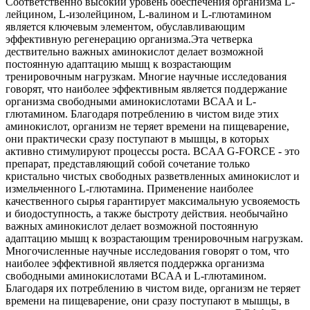
Соответственно высокий уровень обеспечения организма L-
лейцином, L-изолейцином, L-валином и L-глютамином
является ключевым элементом, обуславливающим
эффективную регенерацию организма.Эта четверка
дествительно важных аминокислот делает возможной
постоянную адаптацию мышц к возрастающим
тренировочным нагрузкам. Многие научные исследования
говорят, что наиболее эффективным является поддержание
организма свободными аминокислотами BCAA и L-
глютамином. Благодаря потреблению в чистом виде этих
аминокислот, организм не теряет времени на пищеварение,
они практически сразу поступают в мышцы, в которых
активно стимулируют процессы роста. BCAA G-FORCE - это
препарат, представляющий собой сочетание только
кристально чистых свободных разветвленных аминокислот и
измельченного L-глютамина. Применение наиболее
качественного сырья гарантирует максимальную усвояемость
и биодоступность, а также быстроту действия. необычайно
важных аминокислот делает возможной постоянную
адаптацию мышц к возрастающим тренировочным нагрузкам.
Многочисленные научные исследования говорят о том, что
наиболее эффективной является поддержка организма
свободными аминокислотами BCAA и L-глютамином.
Благодаря их потреблению в чистом виде, организм не теряет
времени на пищеварение, они сразу поступают в мышцы, в