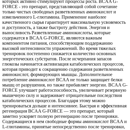
которых активно стимулируют процессы роста. BCAA G-
FORCE - это препарат, представляющий собой сочетание
только чистых свободных разветвленных аминокислот и
измельченного L-глютамина. Применение наиболее
качественного сырья гарантирует максимальную усвояемость
и доступность, а также быстроту действия. Энергия и
выносливость Разветвленные аминокислоты, которые
содержатся в BCAA G-FORCE, являются важным
компонентом питания, способствующим поддержанию
высокой интенсивности упражнений. Во время тяжелых
тренировок постепенно снижается количество основных
энергетических субстратов. После исчерпания запасов
глюкозы начинается активизация катаболических процессов,
которая приводит к сокращению содержания разветвленных
аминокислот, формирующих мышцы. Дополнительное
потребление аминокислот BCAA не только защищает белки
мышц от разрушения, но также прибавляет энергии. BCAA G-
FORCE улучшает работоспособность, увеличивает резервную
мышечную силу и задерживает отрицательные последствия
катаболических процессов. Благодаря этому можно
тренироваться дольше и интенсивнее. Быстрая и эффективная
регенерация BCAA G-FORCE — это препарат, который
заметно ускоряет полную регенерацию после тренировки.
Содержащиеся в нем свободные формы аминокислот BCAA и
L-глютамины, принятые непосредственно после тренировки,