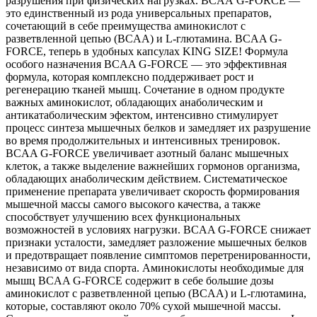
разрушения при физических нагрузках. BCАА G-FORCE —
это единственный из рода универсальных препаратов,
сочетающий в себе преимущества аминокислот с
разветвленной цепью (BCAA) и L-глютамина. BCAA G-
FORCE, теперь в удобных капсулах KING SIZE! Формула
особого назначения BCAA G-FORCE — это эффективная
формула, которая комплексно поддерживает рост и
регенерацию тканей мышц. Сочетание в одном продукте
важных аминокислот, обладающих анаболическим и
антикатаболическим эфектом, интенсивно стимулирует
процесс синтеза мышечных белков и замедляет их разрушение
во время продолжительных и интенсивных тренировок.
BCAA G-FORCE увеличивает азотный баланс мышечных
клеток, а также выделение важнейших гормонов организма,
обладающих анаболическим действием. Систематическое
применение препарата увеличивает скорость формирования
мышечной массы самого высокого качества, а также
способствует улучшению всех функциональных
возможностей в условиях нагрузки. BCAA G-FORCE снижает
признаки усталости, замедляет разложение мышечных белков
и предотвращает появление симптомов перетренированности,
независимо от вида спорта. Аминокислоты необходимые для
мышц BCAA G-FORCE содержит в себе большие дозы
аминокислот с разветвленной цепью (BCAA) и L-глютамина,
которые, составляют около 70% сухой мышечной массы.