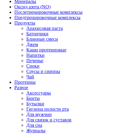
Минералы
Оксид азота (NO)
Послетренировочные комплексы
Предтренировочные комплексы
Продукты
Арахисовая паста
Батончики
Блинные смеси
Джем
Каши протеиновые
Напитки
Печенье
Снеки
Соусы и сиропы
Чай
Протеины
Разное
Аксессуары
Бинты
Бутылки
Гигиена полости рта
Для мужчин
Для связок и суставов
Для сна
Журналы