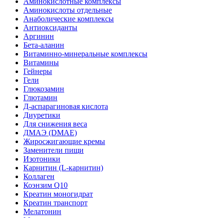
Аминокислотные комплексы
Аминокислоты отдельные
Анаболические комплексы
Антиоксиданты
Аргинин
Бета-аланин
Витаминно-минеральные комплексы
Витамины
Гейнеры
Гели
Глюкозамин
Глютамин
Д-аспарагиновая кислота
Диуретики
Для снижения веса
ДМАЭ (DMAE)
Жиросжигающие кремы
Заменители пищи
Изотоники
Карнитин (L-карнитин)
Коллаген
Коэнзим Q10
Креатин моногидрат
Креатин транспорт
Мелатонин