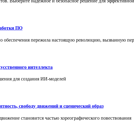
ов. Выберите надежное и безопасное решение для эффективной 
работки ПО
ого обеспечения пережила настоящую революцию, вызванную пе
усственного интеллекта
шения для создания ИИ-моделей
нтность, свободу движений и сценический образ
 движение становится частью хореографического повествования