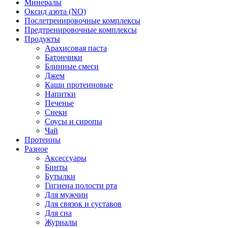
Минералы
Оксид азота (NO)
Послетренировочные комплексы
Предтренировочные комплексы
Продукты
Арахисовая паста
Батончики
Блинные смеси
Джем
Каши протеиновые
Напитки
Печенье
Снеки
Соусы и сиропы
Чай
Протеины
Разное
Аксессуары
Бинты
Бутылки
Гигиена полости рта
Для мужчин
Для связок и суставов
Для сна
Журналы