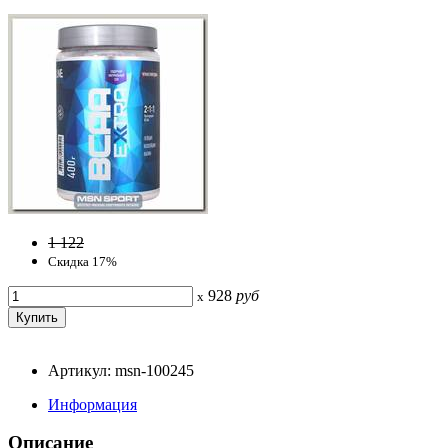
1 122
Скидка 17%
928
руб
x
Артикул: msn-100245
Информация
Описание