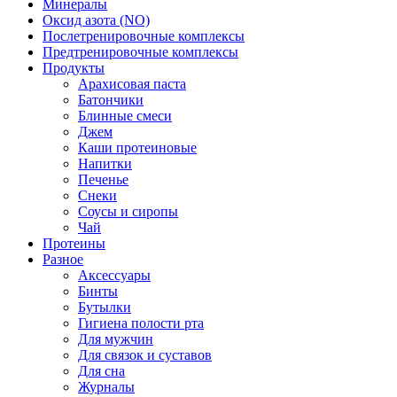
Минералы
Оксид азота (NO)
Послетренировочные комплексы
Предтренировочные комплексы
Продукты
Арахисовая паста
Батончики
Блинные смеси
Джем
Каши протеиновые
Напитки
Печенье
Снеки
Соусы и сиропы
Чай
Протеины
Разное
Аксессуары
Бинты
Бутылки
Гигиена полости рта
Для мужчин
Для связок и суставов
Для сна
Журналы