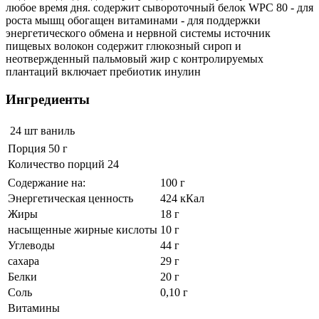
любое время дня. содержит сывороточный белок WPC 80 - для
роста мышц обогащен витаминами - для поддержки
энергетического обмена и нервной системы источник
пищевых волокон содержит глюкозный сироп и
неотвержденный пальмовый жир с контролируемых
плантаций включает пребиотик инулин
Ингредиенты
24 шт
ваниль
Порция 50 г
Количество порций 24
Содержание на:
100 г
Энергетическая ценность
424 кКал
Жиры
18 г
насыщенные жирные кислоты
10 г
Углеводы
44 г
сахара
29 г
Белки
20 г
Соль
0,10 г
Витамины