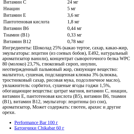
Витамин С
24 мг
Ниацин
5 мг
Витамин Е
3,6 мг
Пантотеновая кислота
1,8 мг
Витамин В6
0,44 мг
Тиамин (В1)
0,33 мг
Витамин В12
0,78 мкг
Ингредиенты: Шоколад 25% (какао тертое, сахар, какао-жир,
эмульгаторы: лецитин (из соевых бобов), Е492, натуральный
ароматизатор ванили), концентрат сывороточного белка WPC
80 (молоко) 23,7%, глюкозный сироп, инулин,
неотвержденный пальмовый жир, связующее вещество:
мальтитол, сушеная, подслащенная клюква 3% (клюква,
тростниковый сахар, рисовая мука, подсолнечное масло),
увлажнитель: сорбитол, сушеные ягоды годжи 1,5%,
обогащающие вещества: цитрат магния, витамин С, ниацин,
витамин Е, пантотеновая кислота (B5), витамин B6, тиамин
(B1), витамин B12, эмульгатор: лецитины (из сои),
ароматизатор, Может содержать: глютен, арахис и другие
орехи.
Performance Bar 100 г
Батончики Chikabar 60 г