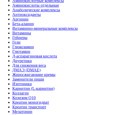
Аминокислотные комплексы
Аминокислоты отдельные
Анаболические комплексы
Антиоксиданты
Аргинин
Бета-аланин
Витаминно-минеральные комплексы
Витамины
Гейнеры
Гели
Глюкозамин
Глютамин
Д-аспарагиновая кислота
Диуретики
Для снижения веса
ДМАЭ (DMAE)
Жиросжигающие кремы
Заменители пищи
Изотоники
Карнитин (L-карнитин)
Коллаген
Коэнзим Q10
Креатин моногидрат
Креатин транспорт
Мелатонин