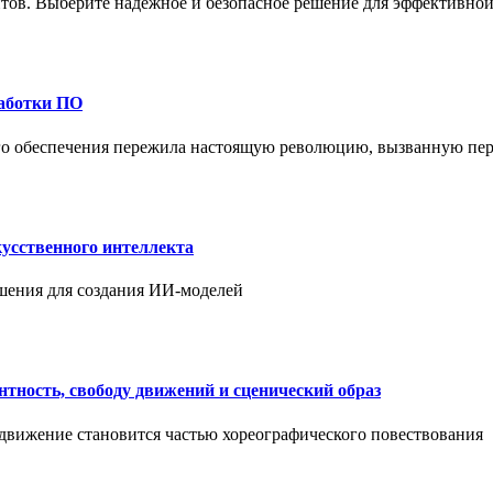
ов. Выберите надежное и безопасное решение для эффективной 
работки ПО
ого обеспечения пережила настоящую революцию, вызванную пе
усственного интеллекта
шения для создания ИИ-моделей
нтность, свободу движений и сценический образ
 движение становится частью хореографического повествования