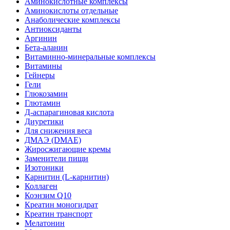
Аминокислотные комплексы
Аминокислоты отдельные
Анаболические комплексы
Антиоксиданты
Аргинин
Бета-аланин
Витаминно-минеральные комплексы
Витамины
Гейнеры
Гели
Глюкозамин
Глютамин
Д-аспарагиновая кислота
Диуретики
Для снижения веса
ДМАЭ (DMAE)
Жиросжигающие кремы
Заменители пищи
Изотоники
Карнитин (L-карнитин)
Коллаген
Коэнзим Q10
Креатин моногидрат
Креатин транспорт
Мелатонин