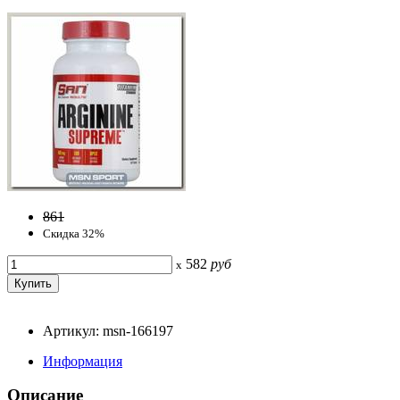
861
Скидка 32%
582
руб
x
Артикул: msn-166197
Информация
Описание