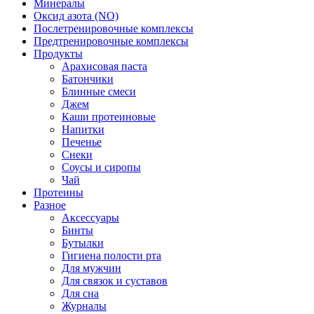
Минералы
Оксид азота (NO)
Послетренировочные комплексы
Предтренировочные комплексы
Продукты
Арахисовая паста
Батончики
Блинные смеси
Джем
Каши протеиновые
Напитки
Печенье
Снеки
Соусы и сиропы
Чай
Протеины
Разное
Аксессуары
Бинты
Бутылки
Гигиена полости рта
Для мужчин
Для связок и суставов
Для сна
Журналы