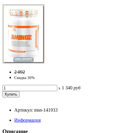
2 092
Скидка 36%
1 340
руб
x
Артикул: msn-141933
Информация
Описание