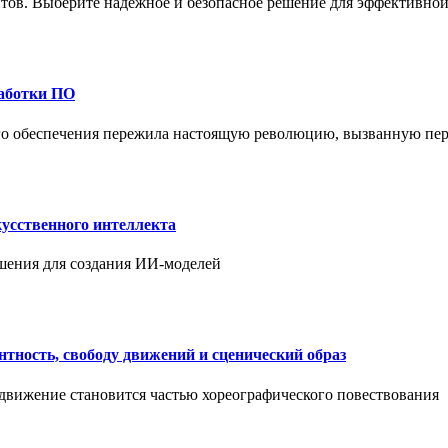
ов. Выберите надежное и безопасное решение для эффективной 
работки ПО
ого обеспечения пережила настоящую революцию, вызванную пе
усственного интеллекта
шения для создания ИИ-моделей
нтность, свободу движений и сценический образ
 движение становится частью хореографического повествования