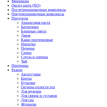
Минералы
Оксид азота (NO)
Послетренировочные комплексы
Предтренировочные комплексы
Продукты
Арахисовая паста
Батончики
Блинные смеси
Джем
Каши протеиновые
Напитки
Печенье
Снеки
Соусы и сиропы
Чай
Протеины
Разное
Аксессуары
Бинты
Бутылки
Гигиена полости рта
Для мужчин
Для связок и суставов
Для сна
Журналы