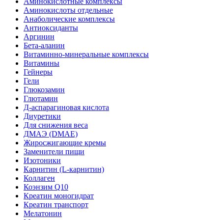
Аминокислотные комплексы
Аминокислоты отдельные
Анаболические комплексы
Антиоксиданты
Аргинин
Бета-аланин
Витаминно-минеральные комплексы
Витамины
Гейнеры
Гели
Глюкозамин
Глютамин
Д-аспарагиновая кислота
Диуретики
Для снижения веса
ДМАЭ (DMAE)
Жиросжигающие кремы
Заменители пищи
Изотоники
Карнитин (L-карнитин)
Коллаген
Коэнзим Q10
Креатин моногидрат
Креатин транспорт
Мелатонин