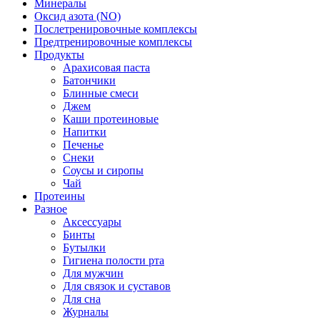
Минералы
Оксид азота (NO)
Послетренировочные комплексы
Предтренировочные комплексы
Продукты
Арахисовая паста
Батончики
Блинные смеси
Джем
Каши протеиновые
Напитки
Печенье
Снеки
Соусы и сиропы
Чай
Протеины
Разное
Аксессуары
Бинты
Бутылки
Гигиена полости рта
Для мужчин
Для связок и суставов
Для сна
Журналы