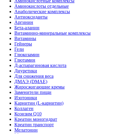
Аминокислотные комплексы
Аминокислоты отдельные
Анаболические комплексы
Антиоксиданты
Аргинин
Бета-аланин
Витаминно-минеральные комплексы
Витамины
Гейнеры
Гели
Глюкозамин
Глютамин
Д-аспарагиновая кислота
Диуретики
Для снижения веса
ДМАЭ (DMAE)
Жиросжигающие кремы
Заменители пищи
Изотоники
Карнитин (L-карнитин)
Коллаген
Коэнзим Q10
Креатин моногидрат
Креатин транспорт
Мелатонин