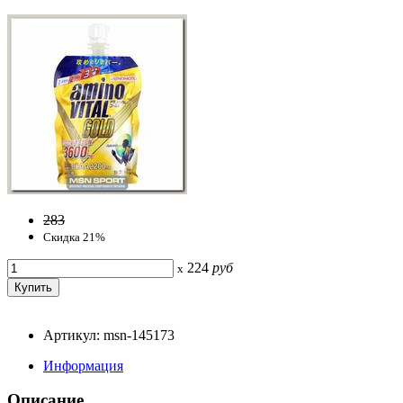
283
Скидка 21%
224
руб
x
Артикул: msn-145173
Информация
Описание