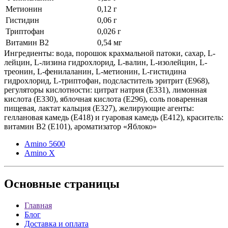
Метионин
0,12 г
Гистидин
0,06 г
Триптофан
0,026 г
Витамин В2
0,54 мг
Ингредиенты: вода, порошок крахмальной патоки, сахар, L-
лейцин, L-лизина гидрохлорид, L-валин, L-изолейцин, L-
треонин, L-фенилаланин, L-метионин, L-гистидина
гидрохлорид, L-триптофан, подсластитель эритрит (Е968),
регуляторы кислотности: цитрат натрия (Е331), лимонная
кислота (Е330), яблочная кислота (Е296), соль поваренная
пищевая, лактат кальция (Е327), желирующие агенты:
геллановая камедь (Е418) и гуаровая камедь (Е412), краситель:
витамин В2 (Е101), ароматизатор «Яблоко»
Amino 5600
Amino X
Основные
страницы
Главная
Блог
Доставка и оплата