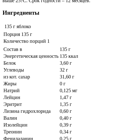
выше 25?С. Срок годности – 12 месяцев.
Ингредиенты
135 г
яблоко
Порция 135 г
Количество порций 1
Состав в
135 г
Энергетическая ценность
135 ккал
Белок
3,60 г
Углеводы
32 г
из кот. сахар
31,60 г
Жиры
0 г
Натрий
0,125 мг
Лейцин
1,47 г
Эритрит
1,35 г
Лизина гидрохлорида
0,60 г
Валин
0,40 г
Изолейцин
0,39 г
Треонин
0,34 г
Фенилаланин
0,25 г