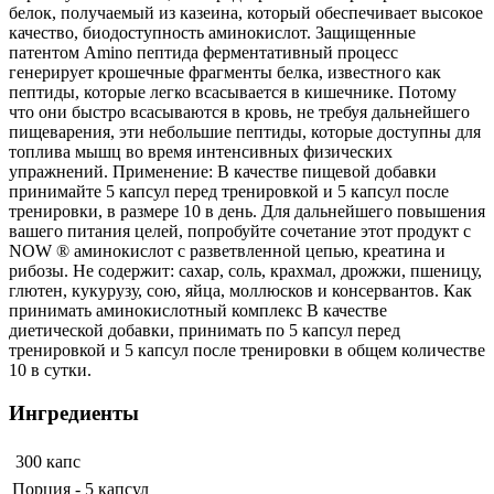
белок, получаемый из казеина, который обеспечивает высокое
качество, биодоступность аминокислот. Защищенные
патентом Amino пептида ферментативный процесс
генерирует крошечные фрагменты белка, известного как
пептиды, которые легко всасывается в кишечнике. Потому
что они быстро всасываются в кровь, не требуя дальнейшего
пищеварения, эти небольшие пептиды, которые доступны для
топлива мышц во время интенсивных физических
упражнений. Применение: В качестве пищевой добавки
принимайте 5 капсул перед тренировкой и 5 капсул после
тренировки, в размере 10 в день. Для дальнейшего повышения
вашего питания целей, попробуйте сочетание этот продукт с
NOW ® аминокислот с разветвленной цепью, креатина и
рибозы. Не содержит: сахар, соль, крахмал, дрожжи, пшеницу,
глютен, кукурузу, сою, яйца, моллюсков и консервантов. Как
принимать аминокислотный комплекс В качестве
диетической добавки, принимать по 5 капсул перед
тренировкой и 5 капсул после тренировки в общем количестве
10 в сутки.
Ингредиенты
300 капс
Порция - 5 капсул