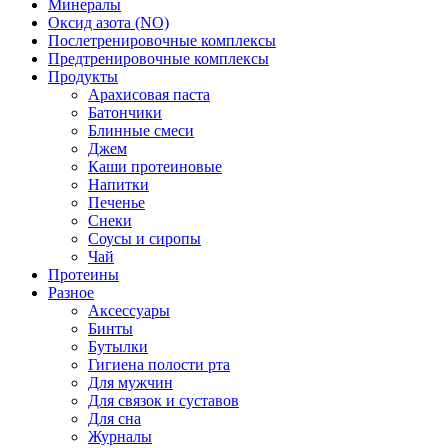
Минералы
Оксид азота (NO)
Послетренировочные комплексы
Предтренировочные комплексы
Продукты
Арахисовая паста
Батончики
Блинные смеси
Джем
Каши протеиновые
Напитки
Печенье
Снеки
Соусы и сиропы
Чай
Протеины
Разное
Аксессуары
Бинты
Бутылки
Гигиена полости рта
Для мужчин
Для связок и суставов
Для сна
Журналы