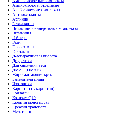
Аминокислотные комплексы
Аминокислоты отдельные
Анаболические комплексы
Антиоксиданты
Аргинин
Бета-аланин
Витаминно-минеральные комплексы
Витамины
Гейнеры
Гели
Глюкозамин
Глютамин
Д-аспарагиновая кислота
Диуретики
Для снижения веса
ДМАЭ (DMAE)
Жиросжигающие кремы
Заменители пищи
Изотоники
Карнитин (L-карнитин)
Коллаген
Коэнзим Q10
Креатин моногидрат
Креатин транспорт
Мелатонин