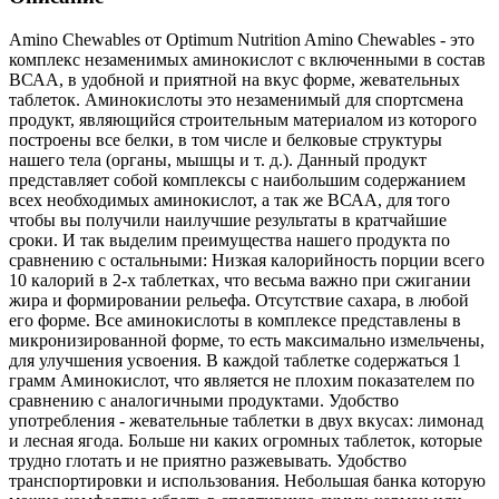
Amino Chewables от Optimum Nutrition Amino Chewables - это
комплекс незаменимых аминокислот с включенными в состав
ВСАА, в удобной и приятной на вкус форме, жевательных
таблеток. Аминокислоты это незаменимый для спортсмена
продукт, являющийся строительным материалом из которого
построены все белки, в том числе и белковые структуры
нашего тела (органы, мышцы и т. д.). Данный продукт
представляет собой комплексы с наибольшим содержанием
всех необходимых аминокислот, а так же ВСАА, для того
чтобы вы получили наилучшие результаты в кратчайшие
сроки. И так выделим преимущества нашего продукта по
сравнению с остальными: Низкая калорийность порции всего
10 калорий в 2-х таблетках, что весьма важно при сжигании
жира и формировании рельефа. Отсутствие сахара, в любой
его форме. Все аминокислоты в комплексе представлены в
микронизированной форме, то есть максимально измельчены,
для улучшения усвоения. В каждой таблетке содержаться 1
грамм Аминокислот, что является не плохим показателем по
сравнению с аналогичными продуктами. Удобство
употребления - жевательные таблетки в двух вкусах: лимонад
и лесная ягода. Больше ни каких огромных таблеток, которые
трудно глотать и не приятно разжевывать. Удобство
транспортировки и использования. Небольшая банка которую