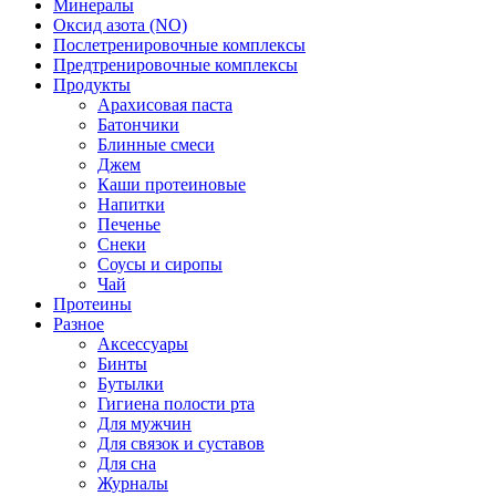
Минералы
Оксид азота (NO)
Послетренировочные комплексы
Предтренировочные комплексы
Продукты
Арахисовая паста
Батончики
Блинные смеси
Джем
Каши протеиновые
Напитки
Печенье
Снеки
Соусы и сиропы
Чай
Протеины
Разное
Аксессуары
Бинты
Бутылки
Гигиена полости рта
Для мужчин
Для связок и суставов
Для сна
Журналы