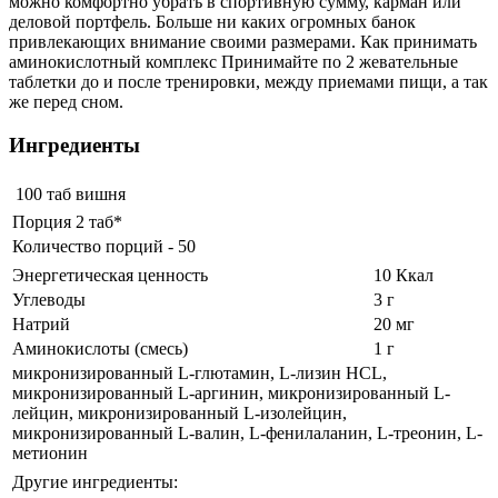
можно комфортно убрать в спортивную сумму, карман или
деловой портфель. Больше ни каких огромных банок
привлекающих внимание своими размерами. Как принимать
аминокислотный комплекс Принимайте по 2 жевательные
таблетки до и после тренировки, между приемами пищи, а так
же перед сном.
Ингредиенты
100 таб
вишня
Порция 2 таб*
Количество порций - 50
Энергетическая ценность
10 Ккал
Углеводы
3 г
Натрий
20 мг
Аминокислоты (смесь)
1 г
микронизированный L-глютамин, L-лизин HCL,
микронизированный L-аргинин, микронизированный L-
лейцин, микронизированный L-изолейцин,
микронизированный L-валин, L-фенилаланин, L-треонин, L-
метионин
Другие ингредиенты: