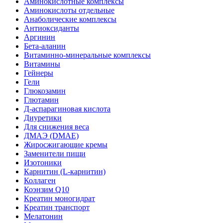
Аминокислотные комплексы
Аминокислоты отдельные
Анаболические комплексы
Антиоксиданты
Аргинин
Бета-аланин
Витаминно-минеральные комплексы
Витамины
Гейнеры
Гели
Глюкозамин
Глютамин
Д-аспарагиновая кислота
Диуретики
Для снижения веса
ДМАЭ (DMAE)
Жиросжигающие кремы
Заменители пищи
Изотоники
Карнитин (L-карнитин)
Коллаген
Коэнзим Q10
Креатин моногидрат
Креатин транспорт
Мелатонин