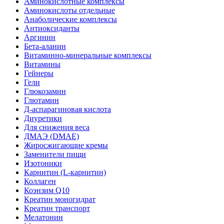
Аминокислотные комплексы
Аминокислоты отдельные
Анаболические комплексы
Антиоксиданты
Аргинин
Бета-аланин
Витаминно-минеральные комплексы
Витамины
Гейнеры
Гели
Глюкозамин
Глютамин
Д-аспарагиновая кислота
Диуретики
Для снижения веса
ДМАЭ (DMAE)
Жиросжигающие кремы
Заменители пищи
Изотоники
Карнитин (L-карнитин)
Коллаген
Коэнзим Q10
Креатин моногидрат
Креатин транспорт
Мелатонин