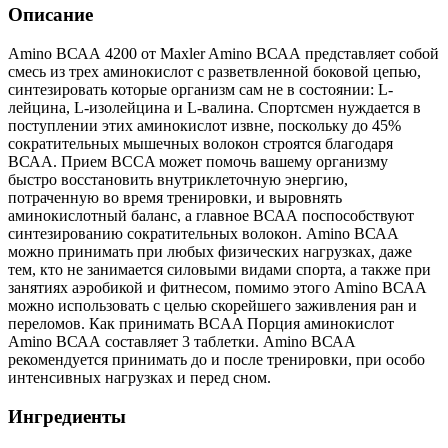
Описание
Amino ВСАА 4200 от Maxler Amino ВСАА представляет собой
смесь из трех аминокислот с разветвленной боковой цепью,
синтезировать которые организм сам не в состоянии: L-
лейцина, L-изолейцина и L-валина. Спортсмен нуждается в
поступлении этих аминокислот извне, поскольку до 45%
сократительных мышечных волокон строятся благодаря
ВСАА. Прием BCCA может помочь вашему организму
быстро восстановить внутриклеточную энергию,
потраченную во время тренировки, и выровнять
аминокислотный баланс, а главное ВСАА поспособствуют
синтезированию сократительных волокон. Amino ВСАА
можно принимать при любых физических нагрузках, даже
тем, кто не занимается силовыми видами спорта, а также при
занятиях аэробикой и фитнесом, помимо этого Amino ВСАА
можно использовать с целью скорейшего заживления ран и
переломов. Как принимать BCAA Порция аминокислот
Amino ВСАА составляет 3 таблетки. Amino ВСАА
рекомендуется принимать до и после тренировки, при особо
интенсивных нагрузках и перед сном.
Ингредиенты