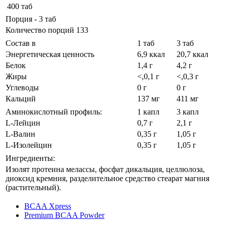
400 таб
Порция - 3 таб
Количество порций 133
Состав в
1 таб
3 таб
Энергетическая ценность
6,9 ккал
20,7 ккал
Белок
1,4 г
4,2 г
Жиры
<,0,1 г
<,0,3 г
Углеводы
0 г
0 г
Кальций
137 мг
411 мг
Аминокислотный профиль:
1 капл
3 капл
L-Лейцин
0,7 г
2,1 г
L-Валин
0,35 г
1,05 г
L-Изолейцин
0,35 г
1,05 г
Ингредиенты:
Изолят протеина мелассы, фосфат дикальция, целлюлоза,
диоксид кремния, разделительное средство стеарат магния
(растительный).
BCAA Xpress
Premium BCAA Powder