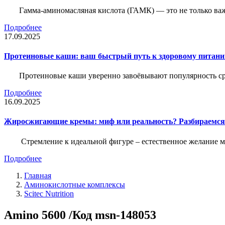
Гамма-аминомасляная кислота (ГАМК) — это не только ва
Подробнее
17.09.2025
Протеиновые каши: ваш быстрый путь к здоровому питан
Протеиновые каши уверенно завоёвывают популярность ср
Подробнее
16.09.2025
Жиросжигающие кремы: миф или реальность? Разбираемся
Стремление к идеальной фигуре – естественное желание м
Подробнее
Главная
Аминокислотные комплексы
Scitec Nutrition
Amino 5600 /Код msn-148053