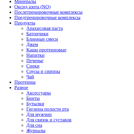
Минералы
Оксид азота (NO)
Послетренировочные комплексы
Предтренировочные комплексы
Продукты
Арахисовая паста
Батончики
Блинные смеси
Джем
Каши протеиновые
Напитки
Печенье
Снеки
Соусы и сиропы
Чай
Протеины
Разное
Аксессуары
Бинты
Бутылки
Гигиена полости рта
Для мужчин
Для связок и суставов
Для сна
Журналы