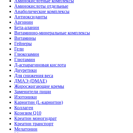
Аминокислотные комплексы
Аминокислоты отдельные
Анаболические комплексы
Антиоксиданты
Аргинин
Бета-аланин
Витаминно-минеральные комплексы
Витамины
Гейнеры
Гели
Глюкозамин
Глютамин
Д-аспарагиновая кислота
Диуретики
Для снижения веса
ДМАЭ (DMAE)
Жиросжигающие кремы
Заменители пищи
Изотоники
Карнитин (L-карнитин)
Коллаген
Коэнзим Q10
Креатин моногидрат
Креатин транспорт
Мелатонин