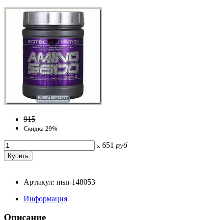
915
Скидка 29%
651
руб
x
Артикул: msn-148053
Информация
Описание